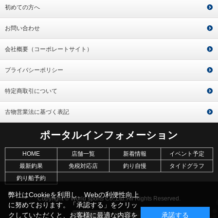
初めての方へ
お問い合わせ
会社概要（コーポレートサイト）
プライバシーポリシー
特定商取引について
古物営業法に基づく表記
ポータルインフォメーション
HOME
店舗一覧
新着情報
イベント予定
最新釣果
免税対応店
釣り自慢
タイドグラフ
釣り船予約
弊社はCookieを利用し、Webの利便性向上
Copyright © World sports Co.,Ltd. All Rights Reserved.
に努めております。「承認する」をクリッ
クしていただくと、お客様に最適な内容を
承諾する