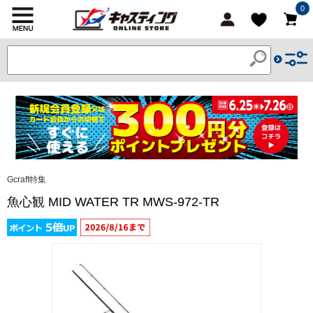
0
Gcraft特集
魚心観 MID WATER TR MWS-972-TR