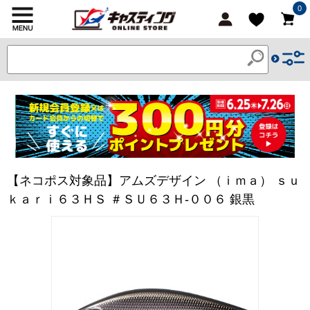
0
【ネコポス対象品】アムズデザイン （ｉｍａ） ｓｕ
ｋａｒｉ６３ＨＳ ＃ＳＵ６３Ｈ-００６ 銀黒