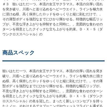
＃３ 狙いはただ一つ、本流の女王サクラマス。本流の分厚い流れ
を突き破り、川底へと送り込めるヘビーウエイト。ラインを極力水
に浸けぬ様、高く保持したロッドをゆっくりと縦に刻むだけで、。
その薄型ボディを強烈なまでにひかり輝かせる。特徴的な幅広リッ
プが、不意な浮き上がりを抑制すると同時に、。意図的な食わせの
ターンを得意としたクイックな立ち上がりを約束。Ｄ・Ｘ・Ｓ（ダ
ウンクロススペシャル）の
商品スペック
狙いはただ一つ、本流の女王サクラマス。本流の分厚い流れを突き
破り、川底へと送り込めるヘビーウエイト。ラインを極力水に浸け
ぬ様、高く保持したロッドをゆっくりと縦に刻むだけで、。その薄
型ボディを強烈なまでにひかり輝かせる。特徴的な幅広リップが、
不意な浮き上がりを抑制すると同時に、。意図的な食わせのターン
を得意としたクイックな立ち上がりを約束。Ｄ・Ｘ・Ｓ（ダウンク
ロススペシャル）の名を冠した、まったく新しいコンセプトを持っ
たミノー。それはまるでスプーニングやウェットフライにも通ずる