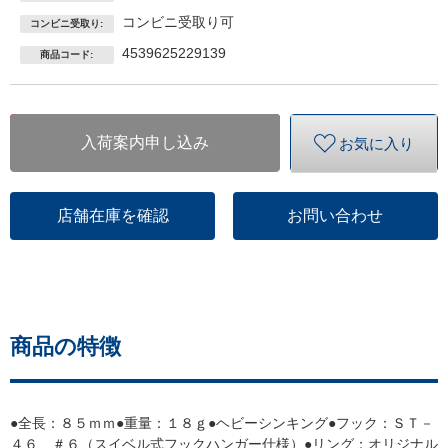
コンビニ受取り可
コンビニ受取り:
4539625229139
商品コード:
入荷案内申し込み
お気に入り
店舗在庫を確認
お問い合わせ
商品の特徴
●全長：８５ｍｍ●重量：１８ｇ●ヘビーシンキング●フック：ＳＴ－
４６ ＃６（スイベル式フックハンガー仕様）●リング：オリジナル