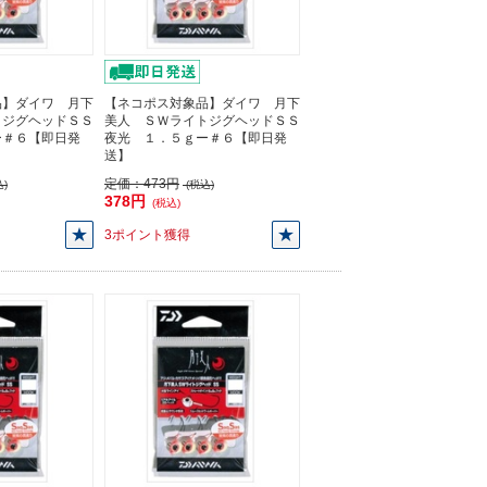
品】ダイワ 月下
【ネコポス対象品】ダイワ 月下
トジグヘッドＳＳ
美人 ＳＷライトジグヘッドＳＳ
ー＃６【即日発
夜光 １．５ｇー＃６【即日発
送】
定価：
473円
)
(税込)
378円
(税込)
3ポイント獲得