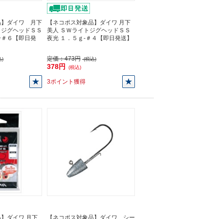
品】ダイワ 月下
【ネコポス対象品】ダイワ 月下
トジグヘッドＳＳ
美人 ＳＷライトジグヘッドＳＳ
ー＃６【即日発
夜光 １．５ｇ-＃４【即日発送】
定価：
473円
)
(税込)
378円
(税込)
3ポイント獲得
】ダイワ 月下
【ネコポス対象品】ダイワ シー