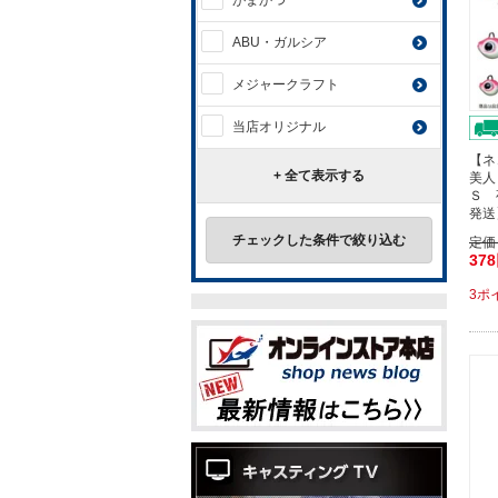
がまかつ
ABU・ガルシア
メジャークラフト
当店オリジナル
【ネ
+ 全て表示する
美人
Ｓ 
発送
チェックした条件で絞り込む
定価
37
3ポ