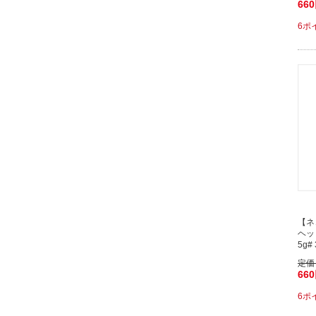
66
6ポ
【ネ
ヘッ
5g# 
定価
66
6ポ