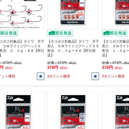
コポス対象品】ダイワ 月下
【ネコポス対象品】ダイワ 月下
【ネコポス対象
 ＳＷライトジグヘッドＳ
美人 ＳＷライトジグヘッドＳＳ
美人 ＳＷライ
夜光 ２．０ｇ－＃８【即日
夜光 ０．５ｇー＃８【即日発
夜光 １．０ｇ
】
送】
送】
：
473円
定価：
473円
定価：
473円
(税込)
(税込)
(税込
8円
378円
378円
(税込)
(税込)
(税込)
イント獲得
3ポイント獲得
3ポイント獲得