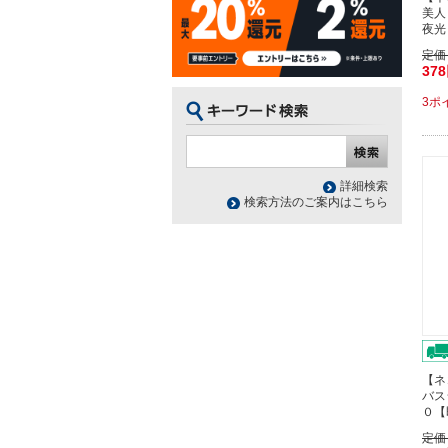
美人
夜光
定価
37
3ポ
詳細検索
検索方法のご案内はこちら
【ネ
バス
０【
定価