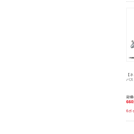
【ネ
バスジ
定価
66
6ポ