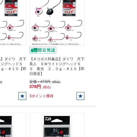
品】ダイワ 月下
【ネコポス対象品】ダイワ 月下
トジグヘッドＳ
美人 ＳＷライトジグヘッドＳ
５ｇ－＃１０【即
Ｓ 夜光 ２．０ｇ－＃１０【即
日発送】
定価：
473円
)
(税込)
378円
(税込)
3ポイント獲得