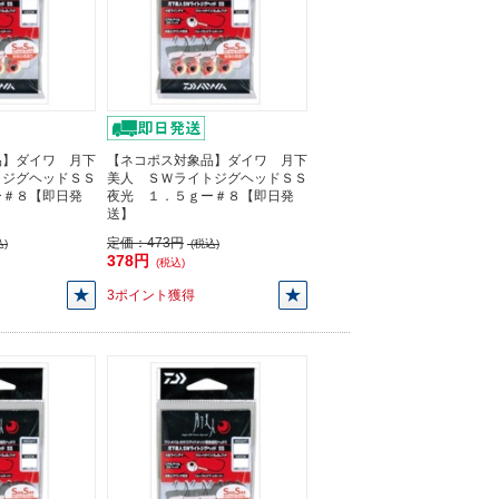
品】ダイワ 月下
【ネコポス対象品】ダイワ 月下
トジグヘッドＳＳ
美人 ＳＷライトジグヘッドＳＳ
ー＃８【即日発
夜光 １．５ｇー＃８【即日発
送】
定価：
473円
)
(税込)
378円
(税込)
3ポイント獲得