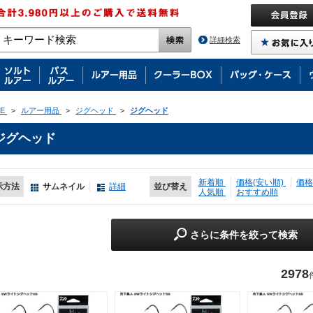
詳細検索
E
>
ルアー用品
>
ジグヘッド
>
ジグヘッド
ジグヘッド
新着順
価格(安い順)
価格
示方法
サムネイル
詳細
並び替え
人気順
おすすめ順
さらに条件を絞って検索
2978