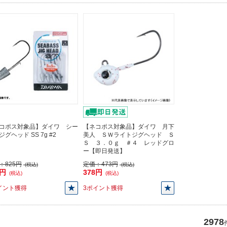
コポス対象品】ダイワ シー
【ネコポス対象品】ダイワ 月下
グヘッド SS 7g #2
美人 ＳＷライトジグヘッド Ｓ
Ｓ ３．０ｇ ＃４ レッドグロ
ー【即日発送】
：
825円
定価：
473円
(税込)
(税込)
0円
378円
(税込)
(税込)
イント獲得
3ポイント獲得
2978