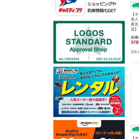
【ネ
美人
夜光
送】
定価
37
3ポ
【ネ