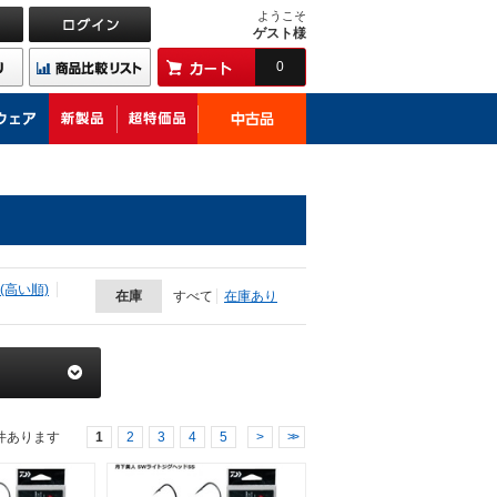
ようこそ
ゲスト様
0
(高い順)
在庫
すべて
在庫あり
件あります
1
2
3
4
5
>
>>