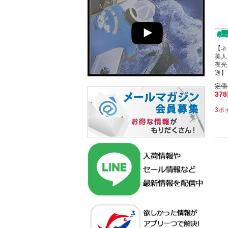
【ネ
美人
夜光
送】
定価
37
3ポ