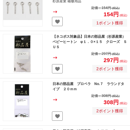
杉原産業 補修用品
定価：
154円
(税込)
154円
(税込)
1ポイント獲得
【ネコポス対象品】日本の部品屋（杉原産業）
ベビーヒートン φ１．０×１５ クローズ Ｓ
ＵＳ
定価：
297円
(税込)
297円
(税込)
2ポイント獲得
日本の部品屋 プロペラ No.７ ラウンドタ
イプ ２０ｍｍ
定価：
308円
(税込)
308円
(税込)
2ポイント獲得