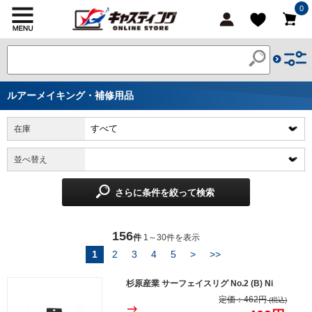
0
ルアーメイキング・補修用品
在庫
並べ替え
さらに条件を絞って検索
156
件
1～30件を表示
1
2
3
4
5
>
>>
杉原産業 サーフェイスリグ No.2 (B) Ni
定価：
462円
(税込)