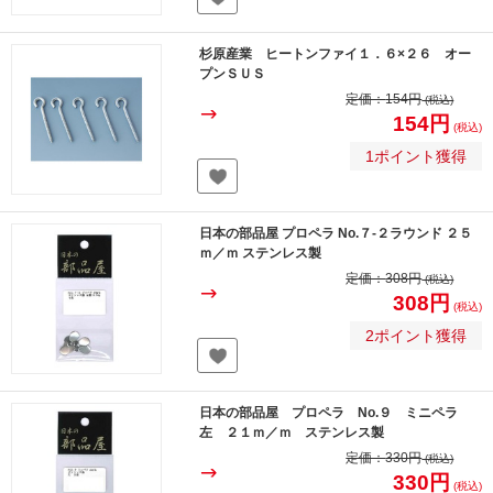
杉原産業 ヒートンファイ１．６×２６ オー
プンＳＵＳ
定価：
154円
(税込)
154円
(税込)
1ポイント獲得
日本の部品屋 プロペラ No.７-２ラウンド ２５
ｍ／ｍ ステンレス製
定価：
308円
(税込)
308円
(税込)
2ポイント獲得
日本の部品屋 プロペラ No.９ ミニペラ
左 ２１ｍ／ｍ ステンレス製
定価：
330円
(税込)
330円
(税込)