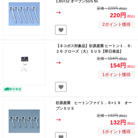
1.85×32 オープンSUS Ni
定価：
220円
(税込)
220円
(税込)
2ポイント獲得
【ネコポス対象品】杉原産業 ヒートン１．６-
２６ クローズ（大）ＳＵＳ【即日発送】
定価：
154円
(税込)
154円
(税込)
1ポイント獲得
杉原産業 ヒートンファイ１．６×１９ オー
プンＳＵＳ
定価：
132円
(税込)
132円
(税込)
1ポイント獲得