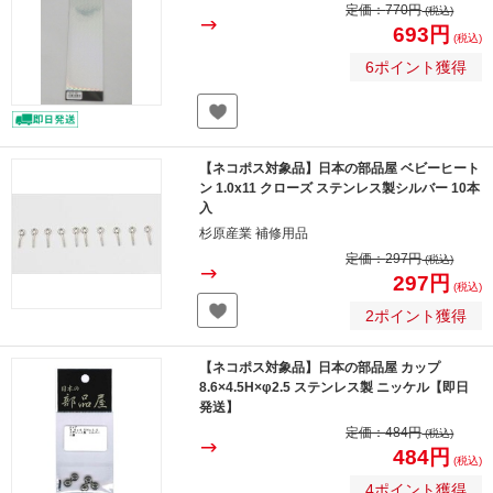
定価：
770円
(税込)
693円
(税込)
6ポイント獲得
【ネコポス対象品】日本の部品屋 ベビーヒート
ン 1.0x11 クローズ ステンレス製シルバー 10本
入
杉原産業 補修用品
定価：
297円
(税込)
297円
(税込)
2ポイント獲得
【ネコポス対象品】日本の部品屋 カップ
8.6×4.5H×φ2.5 ステンレス製 ニッケル【即日
発送】
定価：
484円
(税込)
484円
(税込)
4ポイント獲得