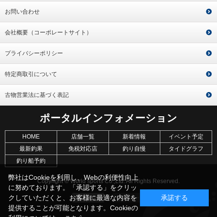
お問い合わせ
会社概要（コーポレートサイト）
プライバシーポリシー
特定商取引について
古物営業法に基づく表記
ポータルインフォメーション
HOME
店舗一覧
新着情報
イベント予定
最新釣果
免税対応店
釣り自慢
タイドグラフ
釣り船予約
弊社はCookieを利用し、Webの利便性向上
Copyright © World sports Co.,Ltd. All Rights Reserved.
に努めております。「承認する」をクリッ
クしていただくと、お客様に最適な内容を
承諾する
提供することが可能となります。Cookieの