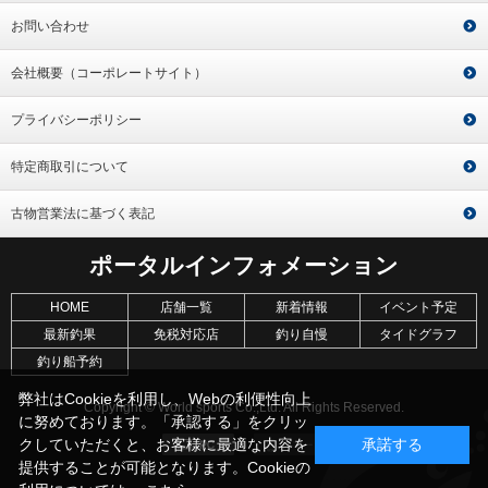
お問い合わせ
会社概要（コーポレートサイト）
プライバシーポリシー
特定商取引について
古物営業法に基づく表記
ポータルインフォメーション
HOME
店舗一覧
新着情報
イベント予定
最新釣果
免税対応店
釣り自慢
タイドグラフ
釣り船予約
弊社はCookieを利用し、Webの利便性向上
Copyright © World sports Co.,Ltd. All Rights Reserved.
に努めております。「承認する」をクリッ
クしていただくと、お客様に最適な内容を
承諾する
提供することが可能となります。Cookieの