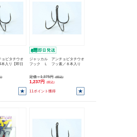
チョビタチウオ
ジャッカル アンチョビタチウオ
/4本入リ【即日
フック Ｌ フッ素／８本入り
定価：
1,375円
)
(税込)
1,237円
(税込)
11ポイント獲得