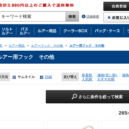
詳細検索
E
>
ルアー用品
>
ルアーフック その他
>
ルアー用フック その他
ルアー用フック その他
新着順
価格(安い順)
価格
示方法
サムネイル
詳細
並び替え
人気順
おすすめ順
さらに条件を絞って検索
265