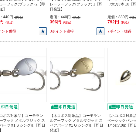
ラーフック(ブラック) 2【即
レーラーフック(ブラック) 1【即
ｺｱ太刀3本 18
送】
日発送】
：
440円
定価：
440円
定価：
880円
(税込)
(税込)
(税込
6円
396円
792円
(税込)
(税込)
(税込)
イント獲得
3ポイント獲得
7ポイント獲得
コポス対象品】コーモラン
【ネコポス対象品】コーモラン
【ネコポス対象品】
ーフック メタルマジック ス
ルアーフック メタルマジック ス
ベーシックバレ
パーツ #1 S シングル【即日
ペアパーツ #1 G シングル【即日
1/4oz(7.0g)
】
発送】