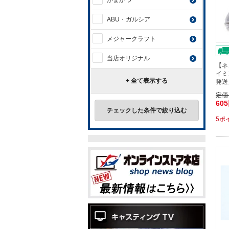
がまかつ
ABU・ガルシア
メジャークラフト
当店オリジナル
【ネ
イミ
+ 全て表示する
発送
定価
60
チェックした条件で絞り込む
5ポ