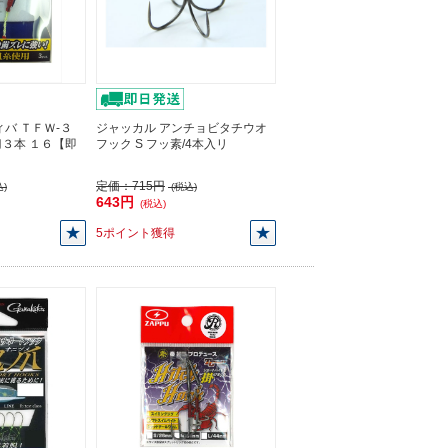
バ ＴＦＷ-３
ジャッカル アンチョビタチウオ
３本 １６【即
フック S フッ素/4本入リ
定価：
715円
)
(税込)
643円
(税込)
5ポイント獲得