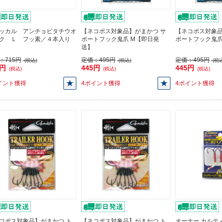
ッカル アンチョビタチウオ
【ネコポス対象品】がまかつ サ
【ネコポス対象
ク Ｌ フッ素／４本入り
ポートフック鬼爪 M【即日発
ポートフック鬼
送】
：
715円
定価：
495円
定価：
495円
(税込)
(税込)
(税込
3円
445円
445円
(税込)
(税込)
(税込)
イント獲得
4ポイント獲得
4ポイント獲得
コポス対象品】がまかつ ト
【ネコポス対象品】がまかつ ト
オーナー カルティバ 