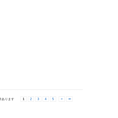
件あります
1
2
3
4
5
>
>>