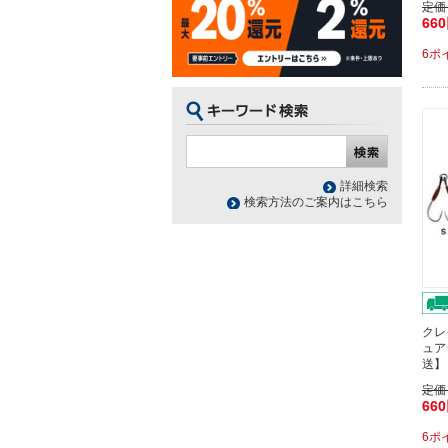
定価
66
6ポ
詳細検索
検索方法のご案内はこちら
クレ
ュア
送】
定価
66
6ポ