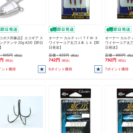
コポス対象品】エコギア ス
オーナー カルティバ ＴＦＷ-３
オーナー カルティ
ングテンヤ 20g #2/0【即日
ワイヤーコア太刀３本 １４【即
ワイヤーコア太刀
】
日発送】
日発送】
：
605円
定価：
825円
定価：
880円
(税込)
(税込)
(税込
5円
742円
792円
(税込)
(税込)
(税込)
イント獲得
6ポイント獲得
7ポイント獲得