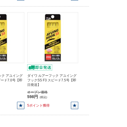
ック アユイング
ダイワ ルアーフック アユイング
ピード7.0号【即
フックSS F3 スピード7.5号【即
日発送】
オープン価格
598円
(税込)
5ポイント獲得