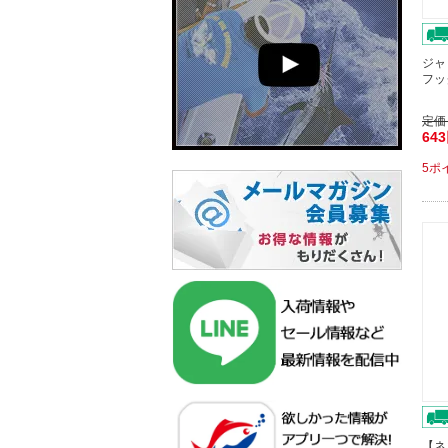
ジャ
フッ
定価
64
5ポ
【ネ