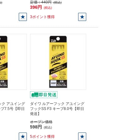
定価：
440円
)
(税込)
396円
(税込)
3ポイント獲得
ック アユイング
ダイワ ルアーフック アユイング
ープ7.5号【即日
フックSS F3 キープ8.0号【即日
発送】
オープン価格
598円
(税込)
5ポイント獲得