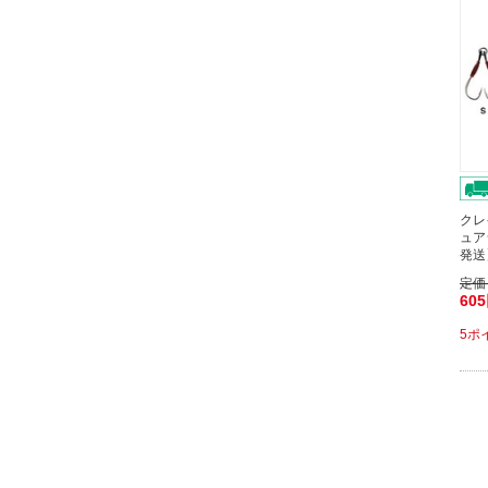
クレ
ュア
発送
定価
60
5ポ