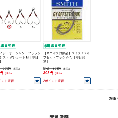
イジーオーシャン フラッシ
【ネコポス対象品】スミス GYオ
シスト Wショート M【即日
フセットフック #4/0【即日発
】
送】
：
605円
定価：
308円
(税込)
(税込)
5円
308円
(税込)
(税込)
イント獲得
2ポイント獲得
265
閲覧履歴