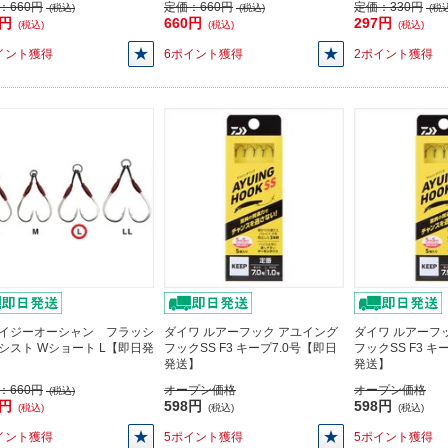
：
660円
定価：
660円
定価：
330円
(税込)
(税込)
(税込
0円
660円
297円
(税込)
(税込)
(税込)
イント獲得
6ポイント獲得
2ポイント獲得
イジーオーシャン フラッシ
ダイワ ルアーフック アユイング
ダイワ ルアーフ
シスト Wショート L【即日発
フックSS F3 キープ7.0号【即日
フックSS F3 キ
発送】
発送】
：
660円
オープン価格
オープン価格
(税込)
0円
598円
598円
(税込)
(税込)
(税込)
イント獲得
5ポイント獲得
5ポイント獲得