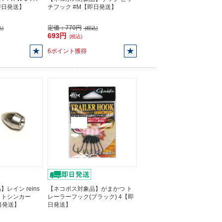
【即日発送】
チフック #M【即日発送】
定価：
770円
)
(税込)
693円
(税込)
6ポイント獲得
レイン reins
【ネコポス対象品】がまかつ ト
ットシンカー
レーラーフック(ブラック) 4【即
【即日発送】
日発送】