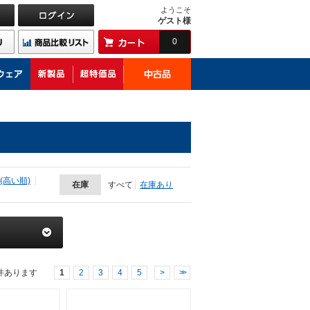
ようこそ
ゲスト様
0
(高い順)
在庫
すべて
在庫あり
件あります
1
2
3
4
5
>
>>