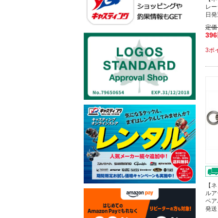
レー
日発
定価
39
3ポ
【ネ
ルア
ペア
発送