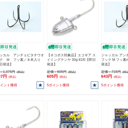
ッカル アンチョビタチウオ
【ネコポス対象品】エコギア ス
ジャッカル アン
ク Ｍ フッ素／８本入り
イミングテンヤ 30g #2/0【即日
フック M フッ素
日発送】
発送】
発送】
：
1,375円
定価：
605円
定価：
715円
(税込)
(税込)
(税込
37円
605円
643円
(税込)
(税込)
(税込)
ポイント獲得
5ポイント獲得
5ポイント獲得