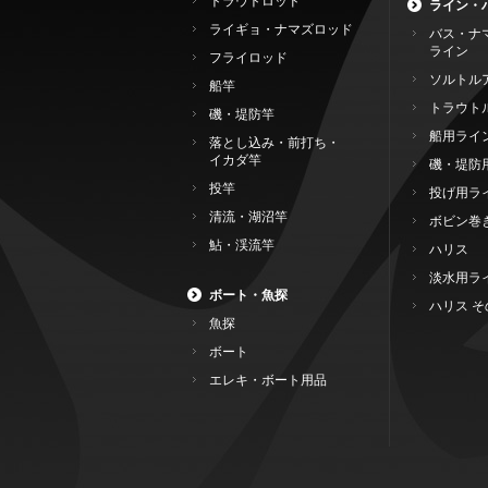
トラウトロッド
ライン・
ライギョ・ナマズロッド
バス・ナ
ライン
フライロッド
ソルトル
船竿
トラウト
磯・堤防竿
船用ライ
落とし込み・前打ち・
イカダ竿
磯・堤防
投竿
投げ用ラ
清流・湖沼竿
ボビン巻
鮎・渓流竿
ハリス
淡水用ラ
ボート・魚探
ハリス そ
魚探
ボート
エレキ・ボート用品