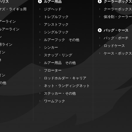
ハリス
ルアー用品
クーラーボックス
マズ・ライギョ用
ジグヘッド
クーラーボックス
トレブルフック
保冷剤・クーラー
アーライン
アシストフック
ルアーライン
バッグ・ケース
シングルフック
ン
バッグ・ポーチ
ルアーフック その他
用ライン
ロッドケース
シンカー
イン
ケース・ボックス
スナップ・リング
き
ルアー用品 その他
フローター
イン
ロッドホルダー・キャリア
の他
ネット・ランディングネット
ステッカー・その他
ワームフック