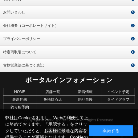
お問い合わせ
会社概要（コーポレートサイト）
プライバシーポリシー
特定商取引について
古物営業法に基づく表記
ポータルインフォメーション
HOME
店舗一覧
新着情報
イベント予定
最新釣果
免税対応店
釣り自慢
タイドグラフ
釣り船予約
弊社はCookieを利用し、Webの利便性向上
Copyright © World sports Co.,Ltd. All Rights Reserved.
に努めております。「承認する」をクリッ
クしていただくと、お客様に最適な内容を
承諾する
提供することが可能となります。Cookieの