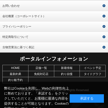
お問い合わせ
会社概要（コーポレートサイト）
プライバシーポリシー
特定商取引について
古物営業法に基づく表記
ポータルインフォメーション
HOME
店舗一覧
新着情報
イベント予定
最新釣果
免税対応店
釣り自慢
タイドグラフ
釣り船予約
弊社はCookieを利用し、Webの利便性向上
Copyright © World sports Co.,Ltd. All Rights Reserved.
に努めております。「承認する」をクリッ
クしていただくと、お客様に最適な内容を
承諾する
提供することが可能となります。Cookieの