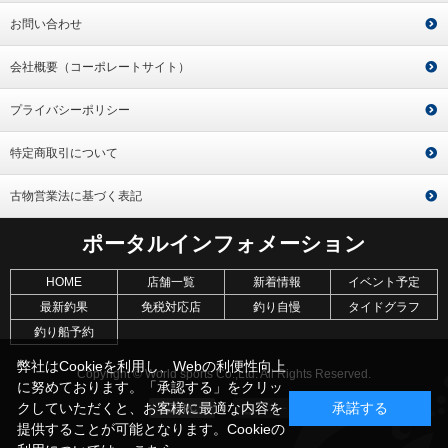
お問い合わせ
会社概要（コーポレートサイト）
プライバシーポリシー
特定商取引について
古物営業法に基づく表記
ポータルインフォメーション
HOME
店舗一覧
新着情報
イベント予定
最新釣果
免税対応店
釣り自慢
タイドグラフ
釣り船予約
弊社はCookieを利用し、Webの利便性向上
Copyright © World sports Co.,Ltd. All Rights Reserved.
に努めております。「承認する」をクリッ
クしていただくと、お客様に最適な内容を
承諾する
提供することが可能となります。Cookieの