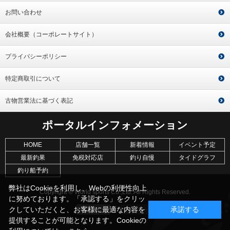
お問い合わせ
会社概要（コーポレートサイト）
プライバシーポリシー
特定商取引について
古物営業法に基づく表記
ポータルインフォメーション
HOME
店舗一覧
新着情報
イベント予定
最新釣果
免税対応店
釣り自慢
タイドグラフ
釣り船予約
弊社はCookieを利用し、Webの利便性向上
Copyright © World sports Co.,Ltd. All Rights Reserved.
に努めております。「承認する」をクリッ
クしていただくと、お客様に最適な内容を
承諾する
提供することが可能となります。Cookieの