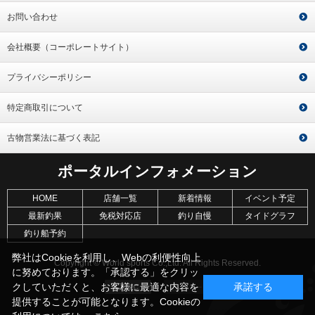
お問い合わせ
会社概要（コーポレートサイト）
プライバシーポリシー
特定商取引について
古物営業法に基づく表記
ポータルインフォメーション
HOME
店舗一覧
新着情報
イベント予定
最新釣果
免税対応店
釣り自慢
タイドグラフ
釣り船予約
弊社はCookieを利用し、Webの利便性向上
Copyright © World sports Co.,Ltd. All Rights Reserved.
に努めております。「承認する」をクリッ
クしていただくと、お客様に最適な内容を
承諾する
提供することが可能となります。Cookieの