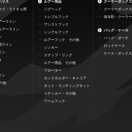
ハリス
ルアー用品
クーラーボックス
マズ・ライギョ用
ジグヘッド
クーラーボックス
トレブルフック
保冷剤・クーラー
アーライン
アシストフック
ルアーライン
バッグ・ケース
シングルフック
ン
バッグ・ポーチ
ルアーフック その他
用ライン
ロッドケース
シンカー
イン
ケース・ボックス
スナップ・リング
き
ルアー用品 その他
フローター
イン
ロッドホルダー・キャリア
の他
ネット・ランディングネット
ステッカー・その他
ワームフック