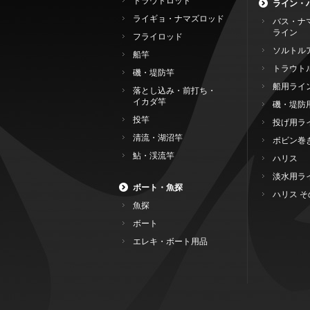
トラウトロッド
ライン・
ライギョ・ナマズロッド
バス・ナ
ライン
フライロッド
ソルトル
船竿
トラウト
磯・堤防竿
船用ライ
落とし込み・前打ち・
イカダ竿
磯・堤防
投竿
投げ用ラ
清流・湖沼竿
ボビン巻
鮎・渓流竿
ハリス
淡水用ラ
ボート・魚探
ハリス そ
魚探
ボート
エレキ・ボート用品