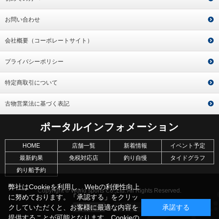
お問い合わせ
会社概要（コーポレートサイト）
プライバシーポリシー
特定商取引について
古物営業法に基づく表記
ポータルインフォメーション
HOME
店舗一覧
新着情報
イベント予定
最新釣果
免税対応店
釣り自慢
タイドグラフ
釣り船予約
弊社はCookieを利用し、Webの利便性向上
Copyright © World sports Co.,Ltd. All Rights Reserved.
に努めております。「承認する」をクリッ
クしていただくと、お客様に最適な内容を
承諾する
提供することが可能となります。Cookieの