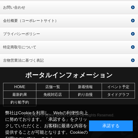
お問い合わせ
会社概要（コーポレートサイト）
プライバシーポリシー
特定商取引について
古物営業法に基づく表記
ポータルインフォメーション
HOME
店舗一覧
新着情報
イベント予定
最新釣果
免税対応店
釣り自慢
タイドグラフ
釣り船予約
弊社はCookieを利用し、Webの利便性向上
Copyright © World sports Co.,Ltd. All Rights Reserved.
に努めております。「承認する」をクリッ
クしていただくと、お客様に最適な内容を
承諾する
提供することが可能となります。Cookieの