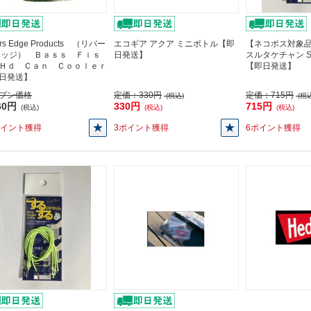
ers Edge Products （リバー
エコギア アクア ミニボトル【即
【ネコポス対象品
エッジ） Ｂａｓｓ Ｆｉｓ
日発送】
スルタケチャン S
Ｈｄ Ｃａｎ Ｃｏｏｌｅｒ
【即日発送】
日発送】
プン価格
定価：
330円
定価：
715円
(税込)
(税込
60円
330円
715円
(税込)
(税込)
(税込)
ポイント獲得
3ポイント獲得
6ポイント獲得