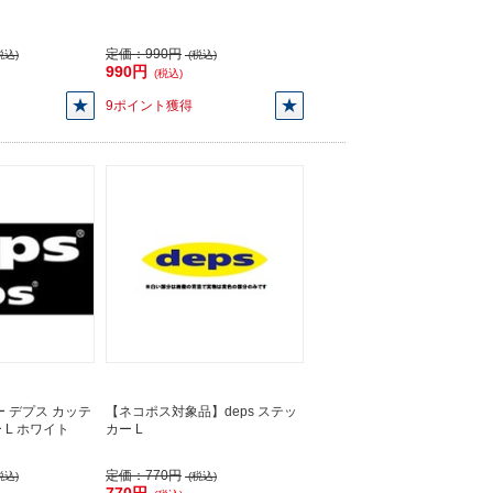
定価：
990円
税込)
(税込)
990円
(税込)
9ポイント獲得
 デプス カッテ
【ネコポス対象品】deps ステッ
 L ホワイト
カー L
定価：
770円
税込)
(税込)