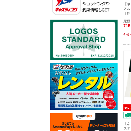
【ネ
スル
【即
定価
71
6ポ
【ネ
ステ