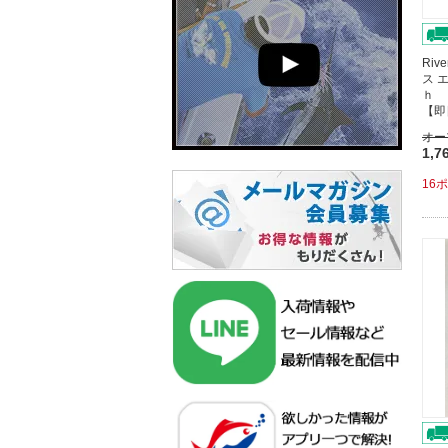
Riv
ス 
ｈ 
【即
オー
1,7
16