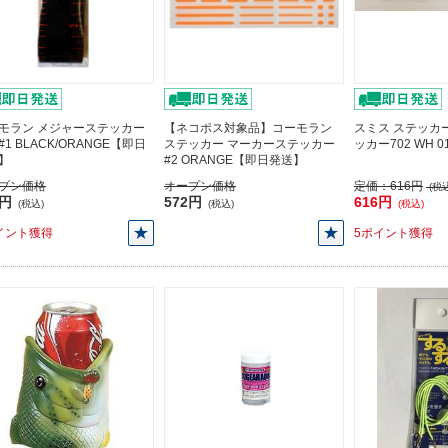
モラン メジャーステッカー
【ネコポス対象品】コーモラン
スミス ステッカ
 #1 BLACK/ORANGE【即日
ステッカー マーカーステッカー
ッカー702 WH 
】
#2 ORANGE【即日発送】
プン価格
オープン価格
定価：
616円
(税込
0円
572円
616円
(税込)
(税込)
(税込)
イント獲得
5ポイント獲得