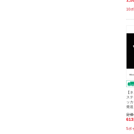
1,1
10
【ネ
ステ
ッカ
発送
定価
61
5ポ