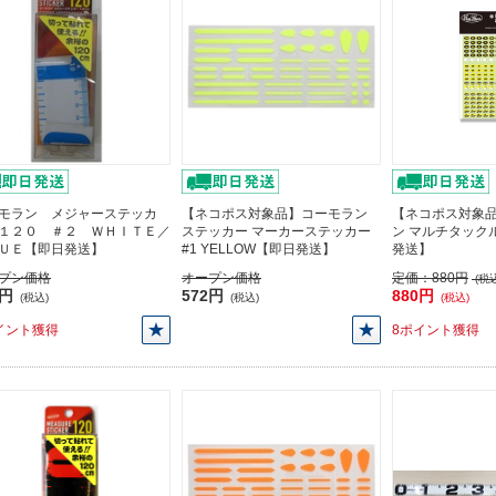
モラン メジャーステッカ
【ネコポス対象品】コーモラン
【ネコポス対象
１２０ ＃２ ＷＨＩＴＥ／
ステッカー マーカーステッカー
ン マルチタック
ＵＥ【即日発送】
#1 YELLOW【即日発送】
発送】
プン価格
オープン価格
定価：
880円
(税込
0円
572円
880円
(税込)
(税込)
(税込)
イント獲得
8ポイント獲得