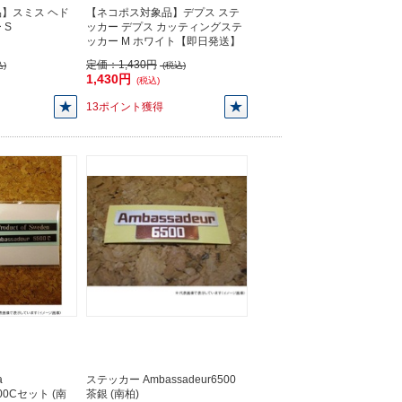
】スミス ヘド
【ネコポス対象品】デプス ステ
 S
ッカー デプス カッティングステ
ッカー M ホワイト【即日発送】
定価：
1,430円
)
(税込)
1,430円
(税込)
13ポイント獲得
a
ステッカー Ambassadeur6500
500Cセット (南
茶銀 (南柏)