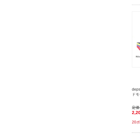
de
ドモ
定価
2,2
20