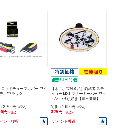
ps ロッドチューブカバー ワイ
【ネコポス対象品】釣武者 ステ
デル/ブラック
ッカー MST マナーキーパー ワッ
ペン つりが好き【即日発送】
：
2,200円
定価：
1,650円
(税込)
(税込)
00円
825円
(税込)
(税込)
ポイント獲得
7ポイント獲得