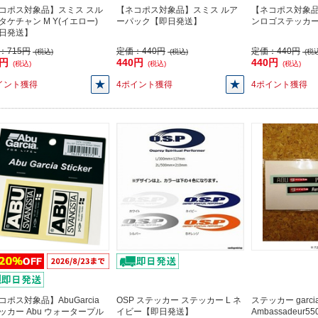
コポス対象品】スミス スル
【ネコポス対象品】スミス ルア
【ネコポス対象品
タケチャン M Y(イエロー)
ーパック【即日発送】
ンロゴステッカー
日発送】
：
715円
定価：
440円
定価：
440円
(税込)
(税込)
(税込
5円
440円
440円
(税込)
(税込)
(税込)
イント獲得
4ポイント獲得
4ポイント獲得
コポス対象品】AbuGarcia
OSP ステッカー ステッカー L ネ
ステッカー garci
ッカー Abu ウォータープル
イビー【即日発送】
Ambassadeur5