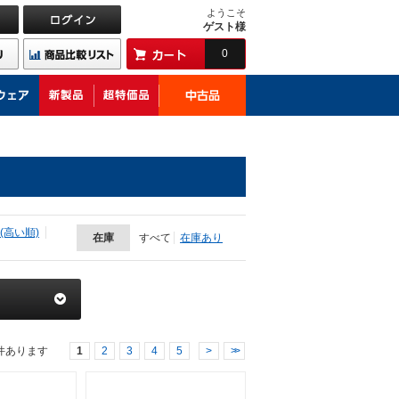
ようこそ
ゲスト様
0
(高い順)
在庫
すべて
在庫あり
件あります
1
2
3
4
5
>
>>