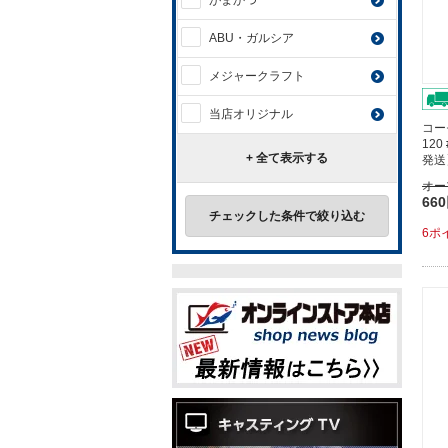
がまかつ
ABU・ガルシア
メジャークラフト
当店オリジナル
コー
120
+ 全て表示する
発送
オー
66
チェックした条件で絞り込む
6ポ