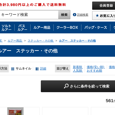
詳細検索
E
>
ルアー用品
>
ステッカー・その他
>
ルアー ステッカー・その他
ルアー ステッカー・その他
新着順
価格(安い順)
価格
示方法
サムネイル
詳細
並び替え
人気順
おすすめ順
さらに条件を絞って検索
561