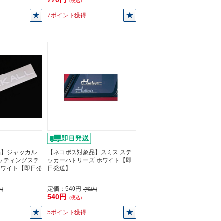
770円
(税込)
7ポイント獲得
品】ジャッカル
【ネコポス対象品】スミス ステ
カッティングステ
ッカーハトリーズ ホワイト【即
ホワイト【即日発
日発送】
定価：
540円
)
(税込)
540円
(税込)
5ポイント獲得