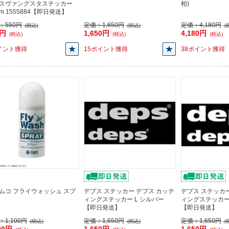
スヴァングスタステッカー
柏)
mm 1555884【即日発送】
：
550円
定価：
1,650円
定価：
4,180円
(税込)
(税込)
(
5円
1,650円
4,180円
(税込)
(税込)
(税込)
イント獲得
15ポイント獲得
38ポイント獲得
ムコ フライウォッシュ スプ
デプス ステッカー デプス カッテ
デプス ステッカー
ィングステッカー L シルバー
ィングステッカー
【即日発送】
【即日発送】
：
1,100円
定価：
1,650円
定価：
1,650円
(税込)
(税込)
(