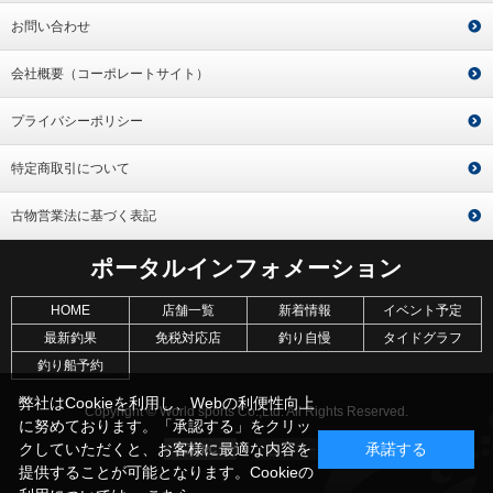
お問い合わせ
会社概要（コーポレートサイト）
プライバシーポリシー
特定商取引について
古物営業法に基づく表記
ポータルインフォメーション
HOME
店舗一覧
新着情報
イベント予定
最新釣果
免税対応店
釣り自慢
タイドグラフ
釣り船予約
弊社はCookieを利用し、Webの利便性向上
Copyright © World sports Co.,Ltd. All Rights Reserved.
に努めております。「承認する」をクリッ
クしていただくと、お客様に最適な内容を
承諾する
提供することが可能となります。Cookieの