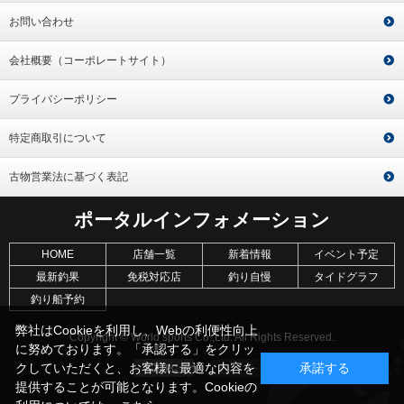
お問い合わせ
会社概要（コーポレートサイト）
プライバシーポリシー
特定商取引について
古物営業法に基づく表記
ポータルインフォメーション
HOME
店舗一覧
新着情報
イベント予定
最新釣果
免税対応店
釣り自慢
タイドグラフ
釣り船予約
弊社はCookieを利用し、Webの利便性向上
Copyright © World sports Co.,Ltd. All Rights Reserved.
に努めております。「承認する」をクリッ
クしていただくと、お客様に最適な内容を
承諾する
提供することが可能となります。Cookieの