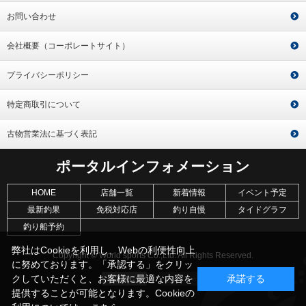
お問い合わせ
会社概要（コーポレートサイト）
プライバシーポリシー
特定商取引について
古物営業法に基づく表記
ポータルインフォメーション
HOME
店舗一覧
新着情報
イベント予定
最新釣果
免税対応店
釣り自慢
タイドグラフ
釣り船予約
弊社はCookieを利用し、Webの利便性向上
Copyright © World sports Co.,Ltd. All Rights Reserved.
に努めております。「承認する」をクリッ
クしていただくと、お客様に最適な内容を
承諾する
提供することが可能となります。Cookieの