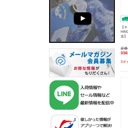
【ネ
HIN
送】
定価
33
3ポ