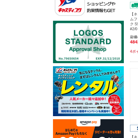
【ネ
ムフ
ク 
#2
定価
48
4ポ
【ネ