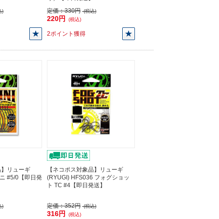
定価：
330円
)
(税込)
220円
(税込)
2ポイント獲得
品】リューギ
【ネコポス対象品】リューギ
ィニ #5/0【即日発
(RYUGI) HFS036 フォグショッ
ト TC #4【即日発送】
定価：
352円
)
(税込)
316円
(税込)