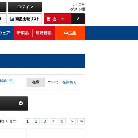
ようこそ
ゲスト様
0
(高い順)
在庫
すべて
在庫あり
件あります
1
2
3
4
5
>
>>