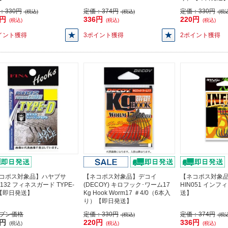
：
330円
定価：
374円
定価：
330円
(税込)
(税込)
(税込
7円
336円
220円
(税込)
(税込)
(税込)
イント獲得
3ポイント獲得
2ポイント獲得
コポス対象品】ハヤブサ
【ネコポス対象品】デコイ
【ネコポス対象
132 フィネスガード TYPE-
(DECOY) キロフック･ワーム17
HIN051 インフ
4【即日発送】
Kg Hook Worm17 ＃4/0（6本入
送】
り）【即日発送】
プン価格
定価：
330円
定価：
374円
(税込)
(税込
3円
220円
336円
(税込)
(税込)
(税込)