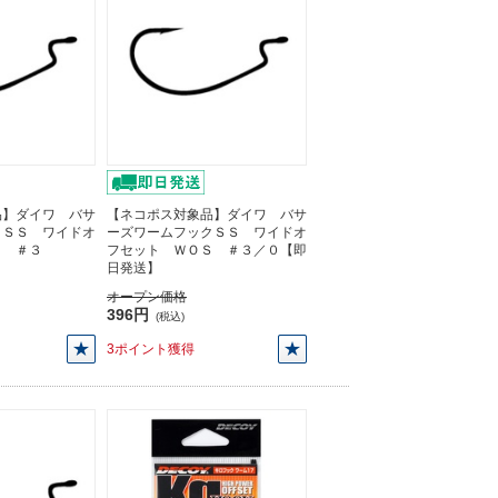
品】ダイワ バサ
【ネコポス対象品】ダイワ バサ
クＳＳ ワイドオ
ーズワームフックＳＳ ワイドオ
Ｓ ＃３
フセット ＷＯＳ ＃３／０【即
日発送】
オープン価格
396円
(税込)
3ポイント獲得