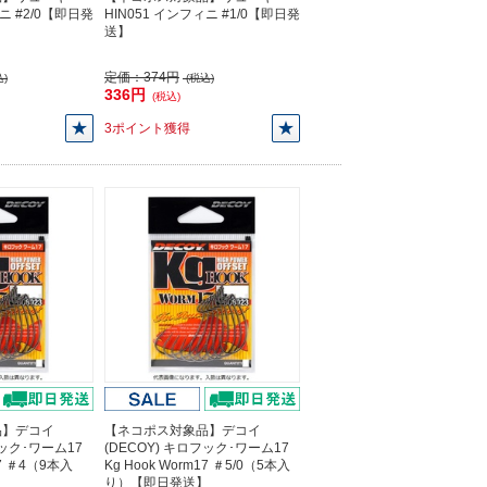
ィニ #2/0【即日発
HIN051 インフィニ #1/0【即日発
送】
定価：
374円
)
(税込)
336円
(税込)
3ポイント獲得
品】デコイ
【ネコポス対象品】デコイ
フック･ワーム17
(DECOY) キロフック･ワーム17
17 ＃4（9本入
Kg Hook Worm17 ＃5/0（5本入
】
り）【即日発送】