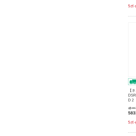
5ポ
【ネ
DSR
D 
オー
58
5ポ