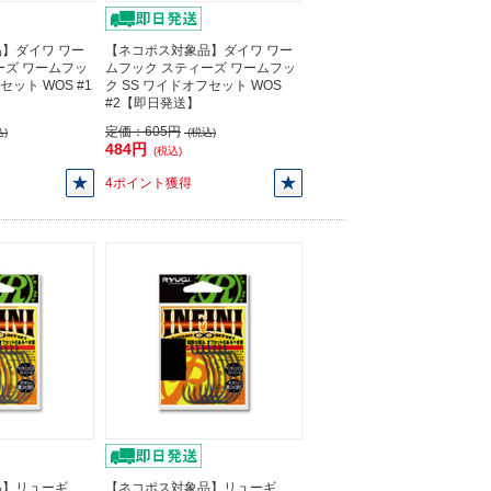
】ダイワ ワー
【ネコポス対象品】ダイワ ワー
ーズ ワームフッ
ムフック スティーズ ワームフッ
セット WOS #1
ク SS ワイドオフセット WOS
#2【即日発送】
定価：
605円
)
(税込)
484円
(税込)
4ポイント獲得
品】リューギ
【ネコポス対象品】リューギ