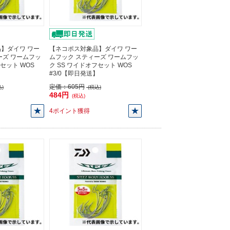
】ダイワ ワー
【ネコポス対象品】ダイワ ワー
ーズ ワームフッ
ムフック スティーズ ワームフッ
フセット WOS
ク SS ワイドオフセット WOS
】
#3/0【即日発送】
定価：
605円
)
(税込)
484円
(税込)
4ポイント獲得