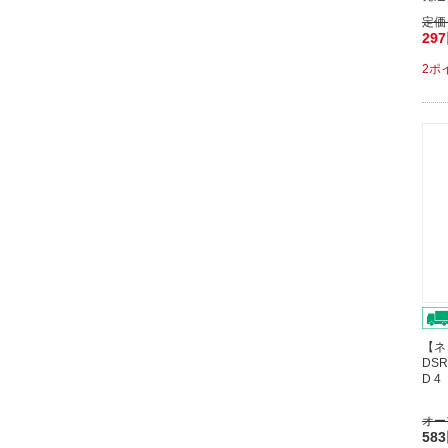
定価
29
2ポ
【ネ
DSR
D 
オー
58