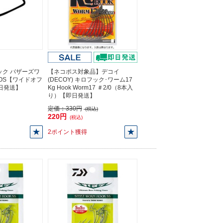
ック バザーズワ
【ネコポス対象品】デコイ
WOS【ワイドオフ
(DECOY) キロフック･ワーム17
即日発送】
Kg Hook Worm17 ＃2/0（8本入
り）【即日発送】
定価：
330円
(税込)
220円
(税込)
2ポイント獲得