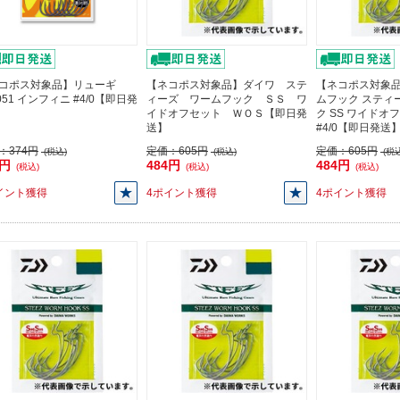
コポス対象品】リューギ
【ネコポス対象品】ダイワ ステ
【ネコポス対象品
051 インフィニ #4/0【即日発
ィーズ ワームフック ＳＳ ワ
ムフック スティ
イドオフセット ＷＯＳ【即日発
ク SS ワイドオ
送】
#4/0【即日発送
：
374円
定価：
605円
定価：
605円
(税込)
(税込)
(税込
6円
484円
484円
(税込)
(税込)
(税込)
イント獲得
4ポイント獲得
4ポイント獲得