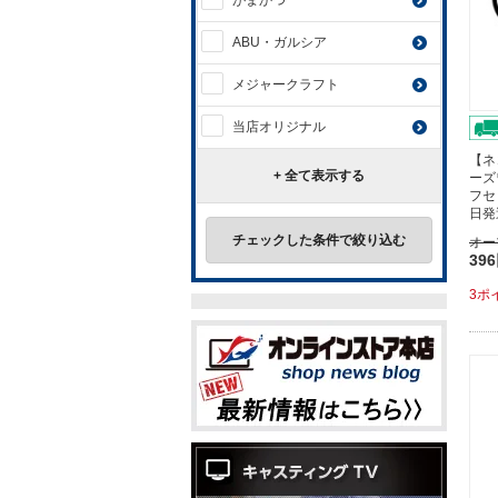
がまかつ
ABU・ガルシア
メジャークラフト
当店オリジナル
【ネ
+ 全て表示する
ーズ
フセ
日発
チェックした条件で絞り込む
オー
39
3ポ