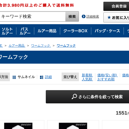
詳細検索
E
>
ルアー用品
>
ワームフック
>
ワームフック
ワームフック
新着順
価格(安い順)
価格
示方法
サムネイル
詳細
並び替え
人気順
おすすめ順
さらに条件を絞って検索
1551