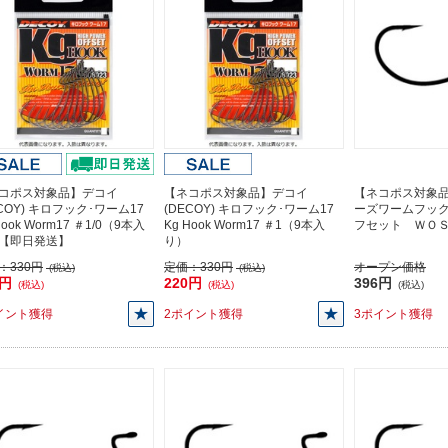
コポス対象品】デコイ
【ネコポス対象品】デコイ
【ネコポス対象
ECOY) キロフック･ワーム17
(DECOY) キロフック･ワーム17
ーズワームフッ
Hook Worm17 ＃1/0（9本入
Kg Hook Worm17 ＃1（9本入
フセット ＷＯ
【即日発送】
り）
：
330円
定価：
330円
オープン価格
(税込)
(税込)
0円
220円
396円
(税込)
(税込)
(税込)
イント獲得
2ポイント獲得
3ポイント獲得