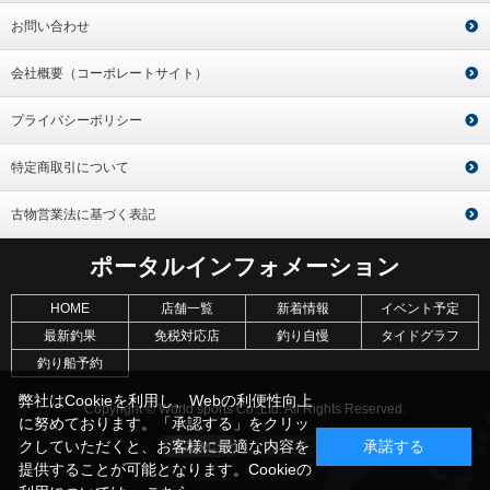
お問い合わせ
会社概要（コーポレートサイト）
プライバシーポリシー
特定商取引について
古物営業法に基づく表記
ポータルインフォメーション
HOME
店舗一覧
新着情報
イベント予定
最新釣果
免税対応店
釣り自慢
タイドグラフ
釣り船予約
弊社はCookieを利用し、Webの利便性向上
Copyright © World sports Co.,Ltd. All Rights Reserved.
に努めております。「承認する」をクリッ
クしていただくと、お客様に最適な内容を
承諾する
提供することが可能となります。Cookieの