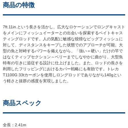
商品の特徴
7ft.11in.という長さを活かし、広大なロケーションでロングキャスト
をメインにフィッシュイーターとの出会いを探索するベイトキャス
ティングロッドです。人の気配に敏感な狡猾なビッグフィッシュに
対して、ディスタンスをキープした状態でのアプローチが可能。大
型の魚と対峙するパワーを備えながら、「強い＝硬い」だけの竿で
はなくティップセクション～ベリーまでしなやかに曲がり、大型魚
特有の引きに追従する設計に仕上げました。また、ロッドの長さを
利用したフリッピングにおけるカバー戦略にも有効です。トレカ
T1100G 33tカーボンを使用しロングロッドでありながら140gとい
う軽さと抜群の感度を実現しました。
商品スペック
全長：2.41m