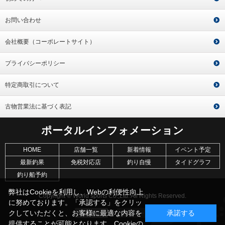
お問い合わせ
会社概要（コーポレートサイト）
プライバシーポリシー
特定商取引について
古物営業法に基づく表記
ポータルインフォメーション
HOME
店舗一覧
新着情報
イベント予定
最新釣果
免税対応店
釣り自慢
タイドグラフ
釣り船予約
弊社はCookieを利用し、Webの利便性向上
Copyright © World sports Co.,Ltd. All Rights Reserved.
に努めております。「承認する」をクリッ
クしていただくと、お客様に最適な内容を
承諾する
提供することが可能となります。Cookieの