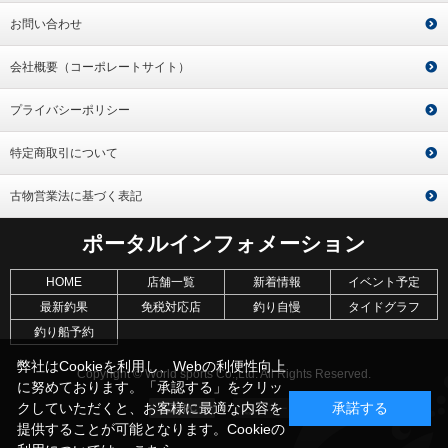
お問い合わせ
会社概要（コーポレートサイト）
プライバシーポリシー
特定商取引について
古物営業法に基づく表記
ポータルインフォメーション
HOME
店舗一覧
新着情報
イベント予定
最新釣果
免税対応店
釣り自慢
タイドグラフ
釣り船予約
弊社はCookieを利用し、Webの利便性向上
Copyright © World sports Co.,Ltd. All Rights Reserved.
に努めております。「承認する」をクリッ
クしていただくと、お客様に最適な内容を
承諾する
提供することが可能となります。Cookieの