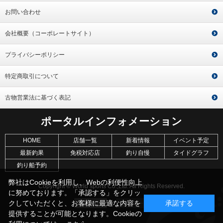
お問い合わせ
会社概要（コーポレートサイト）
プライバシーポリシー
特定商取引について
古物営業法に基づく表記
ポータルインフォメーション
HOME
店舗一覧
新着情報
イベント予定
最新釣果
免税対応店
釣り自慢
タイドグラフ
釣り船予約
弊社はCookieを利用し、Webの利便性向上
Copyright © World sports Co.,Ltd. All Rights Reserved.
に努めております。「承認する」をクリッ
クしていただくと、お客様に最適な内容を
承諾する
提供することが可能となります。Cookieの