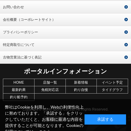
お問い合わせ
会社概要（コーポレートサイト）
プライバシーポリシー
特定商取引について
古物営業法に基づく表記
ポータルインフォメーション
HOME
店舗一覧
新着情報
イベント予定
最新釣果
免税対応店
釣り自慢
タイドグラフ
釣り船予約
弊社はCookieを利用し、Webの利便性向上
Copyright © World sports Co.,Ltd. All Rights Reserved.
に努めております。「承認する」をクリッ
クしていただくと、お客様に最適な内容を
承諾する
提供することが可能となります。Cookieの