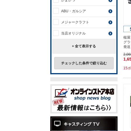
がまかつ
ABU・ガルシア
メジャークラフト
当店オリジナル
槌屋
グラ
+ 全て表示する
発送
2,0
1,6
チェックした条件で絞り込む
15