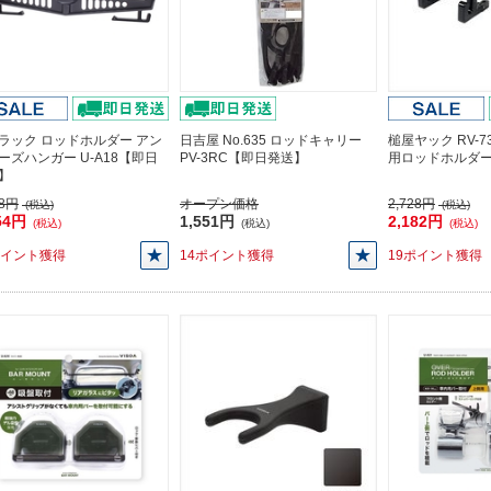
ラック ロッドホルダー アン
日吉屋 No.635 ロッドキャリー
槌屋ヤック RV-
ーズハンガー U-A18【即日
PV-3RC【即日発送】
用ロッドホルダ
】
68円
オープン価格
2,728円
(税込)
(税込)
54円
1,551円
2,182円
(税込)
(税込)
(税込)
ポイント獲得
14ポイント獲得
19ポイント獲得