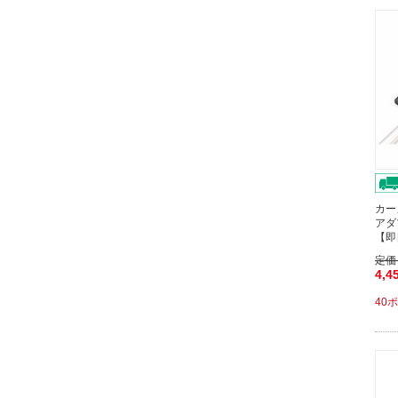
カー
アダ
【即
定価
4,4
40