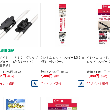
メイト ＩＦ６２ グリップ
クレトム ロッドホルダー LS-6 前
クレトム ロッドホ
プター （左右１セット）
後取リ付ケパーツ
ロッドホルダー 
日発送】
：
4,950円
定価：
2,380円
定価：
1,980円
(税込)
(税込)
(
55円
2,380円
1,980円
(税込)
(税込)
(税込)
ポイント獲得
21ポイント獲得
18ポイント獲得