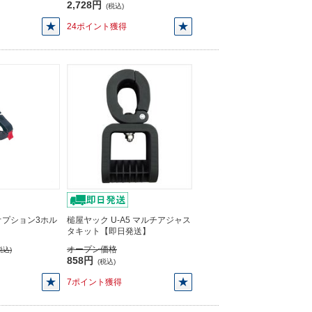
2,728円
(税込)
24ポイント獲得
4 オプション3ホル
槌屋ヤック U-A5 マルチアジャス
】
タキット【即日発送】
オープン価格
税込)
858円
(税込)
7ポイント獲得