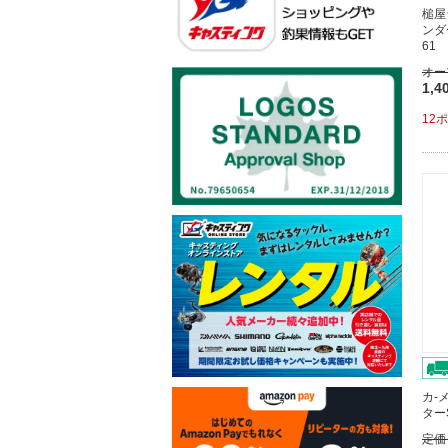
槌屋
ンダ
61
オー
1,4
12
カ-
ター
定価