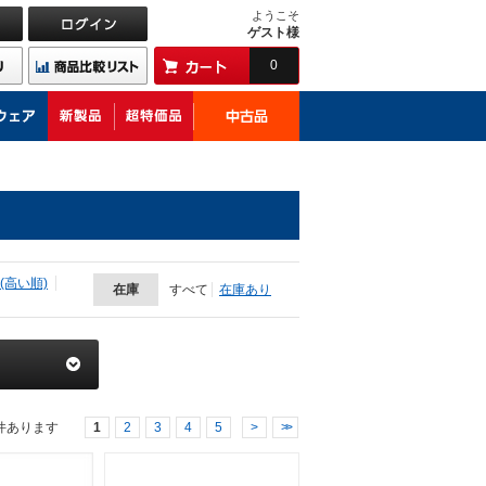
ようこそ
ゲスト様
0
(高い順)
在庫
すべて
在庫あり
件あります
1
2
3
4
5
>
>>