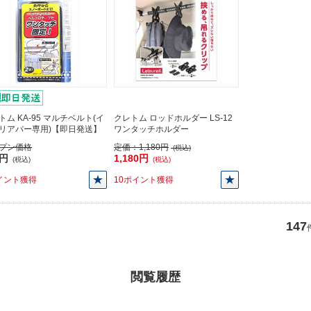
トム KA-95 マルチベルト(イ
クレトム ロッドホルダー LS-12
リアバー専用)【即日発送】
ワンタッチホルダー
プン価格
定価：
1,180円
(税込)
5円
1,180円
(税込)
(税込)
イント獲得
10ポイント獲得
147
閲覧履歴