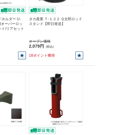
ホルダー U-
タカ産業 Ｔ-１２２ Ｑ太郎ロッド
ー用オーバーロッ
スタンド【即日発送】
ント/リアセット
オープン価格
2,079円
(税込)
18ポイント獲得