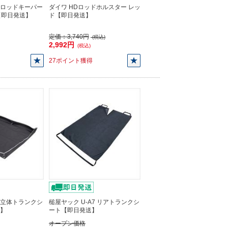
4 ロッドキーパー
ダイワ HDロッドホルスター レッ
【即日発送】
ド【即日発送】
定価：
3,740円
(税込)
2,992円
(税込)
27ポイント獲得
9 立体トランクシ
槌屋ヤック U-A7 リアトランクシ
送】
ート【即日発送】
オープン価格