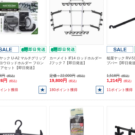
ヤック U-A2 マルチグリップ
カーメイト IF14 ロッドホルダー
槌屋ヤック RV-
ヨウロッドホルダー フロン
Jフック 7【即日発送】
プバー【即日発
リアセット【即日発送】
08円
定価：
22,000円
1,518円
(税込)
(税込)
(税込)
26円
19,800円
1,214円
(税込)
(税込)
(税込)
ポイント獲得
180ポイント獲得
11ポイント獲得