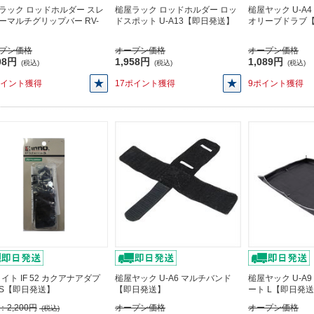
ラック ロッドホルダー スレ
槌屋ラック ロッドホルダー ロッ
槌屋ヤック U-A
ーマルチグリップバー RV-
ドスポット U-A13【即日発送】
オリーブドラブ
プン価格
オープン価格
オープン価格
08円
1,958円
1,089円
(税込)
(税込)
(税込)
ポイント獲得
17ポイント獲得
9ポイント獲得
メイト IF 52 カクアナアダプ
槌屋ヤック U-A6 マルチバンド
槌屋ヤック U-A
S【即日発送】
【即日発送】
ート L【即日発
：
2,200円
オープン価格
オープン価格
(税込)