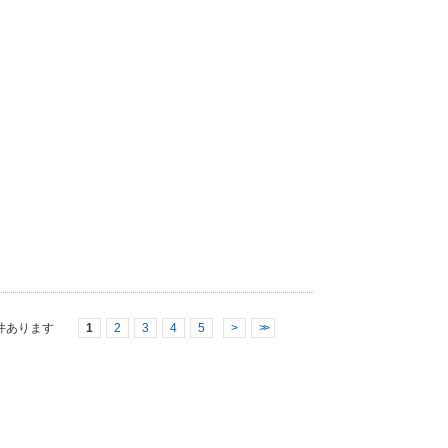
件あります
1
2
3
4
5
>
>>