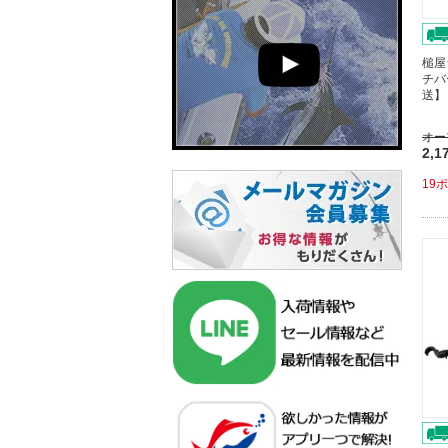
槌屋
チバ
送】
オー
2,1
19