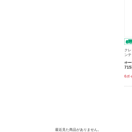
クレ
ンテ
オー
71
6ポ
最近見た商品がありません。