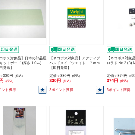
コポス対象品】日本の部品屋
【ネコポス対象品】アクティブ
【ネコポス対象品
キットボード (厚さ:1.0㎜)
ハンドメイドウエイト ７ｍｍ
ロラド No.2 (B
日発送】
【即日発送】
：
330円
定価：
330円
定価：
374円
(税込)
(税込)
(税込
0円
330円
374円
(税込)
(税込)
(税込)
イント獲得
3ポイント獲得
3ポイント獲得