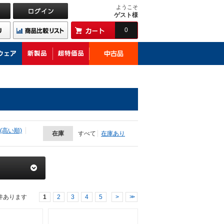
ようこそ
ゲスト様
0
(高い順)
在庫
すべて
在庫あり
件あります
1
2
3
4
5
>
>>