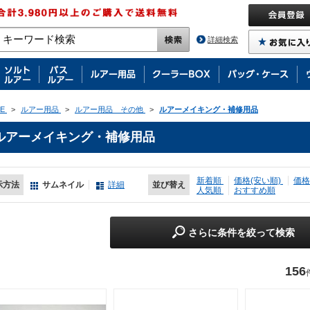
詳細検索
E
>
ルアー用品
>
ルアー用品 その他
>
ルアーメイキング・補修用品
ルアーメイキング・補修用品
新着順
価格(安い順)
価格
示方法
サムネイル
詳細
並び替え
人気順
おすすめ順
さらに条件を絞って検索
156