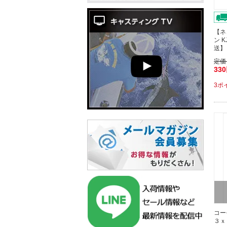
【ネ
ン 
送】
定価
33
3ポ
コー
３ｘ