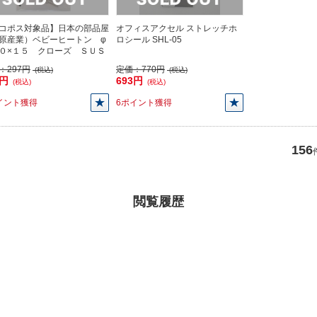
コポス対象品】日本の部品屋
オフィスアクセル ストレッチホ
原産業）ベビーヒートン φ
ロシール SHL-05
０×１５ クローズ ＳＵＳ
：
297円
定価：
770円
(税込)
(税込)
7円
693円
(税込)
(税込)
イント獲得
6ポイント獲得
156
閲覧履歴