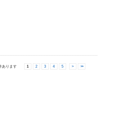
件あります
1
2
3
4
5
>
>>