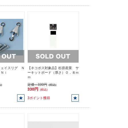
フェイスリグ Ｎ
【ネコポス対象品】杉原産業 サ
 Ｎｉ
ーキットボード（厚さ）０．８ｍ
ｍ
定価：
330円
)
(税込)
330円
(税込)
3ポイント獲得