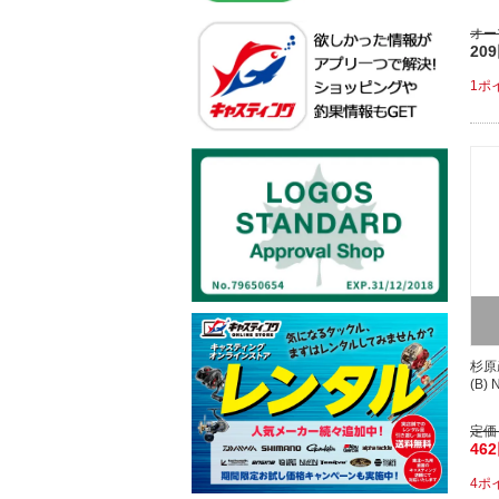
オー
20
1ポ
杉原
(B) N
定価
46
4ポ