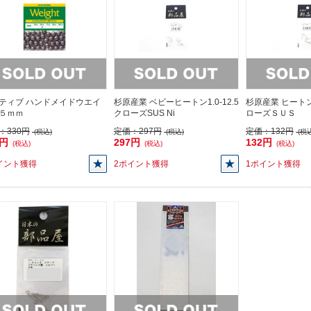
ティブ ハンドメイドウエイ
杉原産業 ベビーヒートン1.0-12.5
杉原産業 ヒート
５ｍｍ
クローズSUS Ni
ローズＳＵＳ
：
330円
定価：
297円
定価：
132円
(税込)
(税込)
(税込
0円
297円
132円
(税込)
(税込)
(税込)
イント獲得
2ポイント獲得
1ポイント獲得