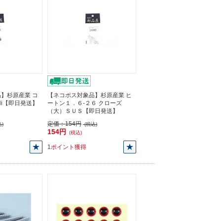
】杉原産業 コ
【ネコポス対象品】杉原産業 ヒ
) Ni【即日発送】
ートン１．６-２６ クローズ
（大）ＳＵＳ【即日発送】
定価：
154円
)
(税込)
154円
(税込)
1ポイント獲得