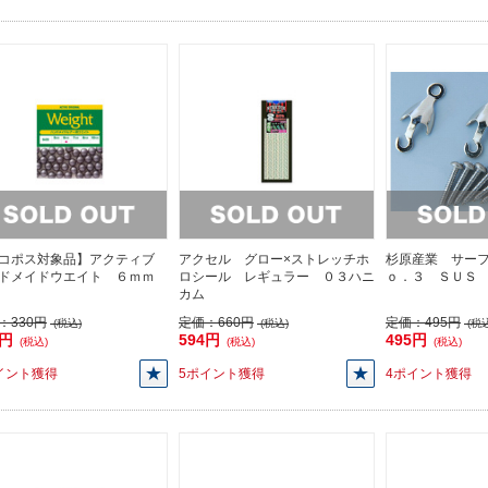
コポス対象品】アクティブ
アクセル グロー×ストレッチホ
杉原産業 サー
ドメイドウエイト ６ｍｍ
ロシール レギュラー ０３ハニ
ｏ．３ ＳＵＳ
カム
：
330円
定価：
660円
定価：
495円
(税込)
(税込)
(税込
0円
594円
495円
(税込)
(税込)
(税込)
イント獲得
5ポイント獲得
4ポイント獲得