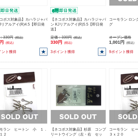
コポス対象品】カハラジャパ
【ネコポス対象品】カハラジャパ
コーモラン ロン
KJリアルアイ(R)4.5【即日発
ン KJリアルアイ(R)5.5【即日発
グ
送】
：
330円
定価：
330円
オープン価格
(税込)
(税込)
0円
330円
1,001円
(税込)
(税込)
(税込)
イント獲得
3ポイント獲得
9ポイント獲得
モラン ヒートン 小 １．
【ネコポス対象品】杉原 コンプ
コーモラン ヒ
１２
リートウイング（左・右 セッ
３ｘ２０