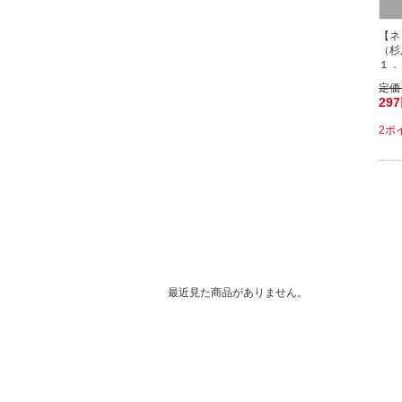
【ネ
（杉
１．
定価
29
2ポ
最近見た商品がありません。