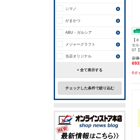
シマノ
がまかつ
ABU・ガルシア
【ネ
メジャークラフト
セル
07
当店オリジナル
定価
69
+ 全て表示する
6ポ
チェックした条件で絞り込む