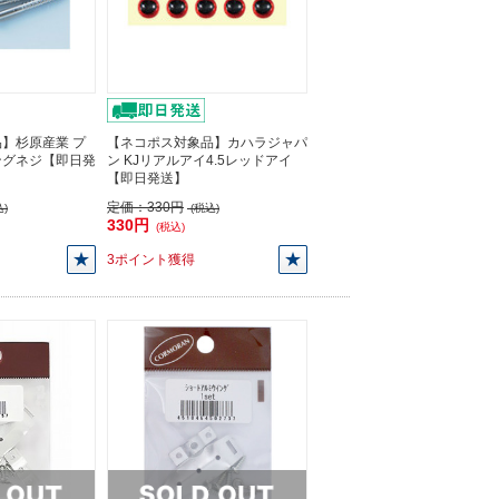
】杉原産業 プ
【ネコポス対象品】カハラジャパ
ングネジ【即日発
ン KJリアルアイ4.5レッドアイ
【即日発送】
定価：
330円
)
(税込)
330円
(税込)
3ポイント獲得