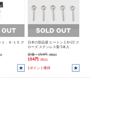
ン１．６-１５ ク
日本の部品屋 ヒートン 1.6×22 ク
ローズ ステンレス製 5本入
定価：
154円
)
(税込)
154円
(税込)
1ポイント獲得