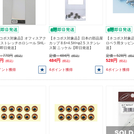
コポス対象品】オフィスアク
【ネコポス対象品】日本の部品屋
【ネコポス対象品
 ストレッチホロシール SHL-
カップ 8.6×4.5H×φ2.5 ステンレ
ロペラ用タッピ
【即日発送】
ス製 ニッケル【即日発送】
送】
：
770円
定価：
484円
定価：
528円
(税込)
(税込)
(税込
3円
484円
528円
(税込)
(税込)
(税込)
イント獲得
4ポイント獲得
4ポイント獲得