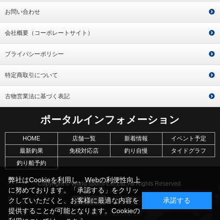
お問い合わせ
会社概要（コーポレートサイト）
プライバシーポリシー
特定商取引について
古物営業法に基づく表記
ポータルインフォメーション
HOME
店舗一覧
新着情報
イベント予定
最新釣果
免税対応店
釣り自慢
タイドグラフ
釣り船予約
弊社はCookieを利用し、Webの利便性向上
Copyright © World sports Co.,Ltd. All Rights Reserved.
に努めております。「承認する」をクリッ
クしていただくと、お客様に最適な内容を
承諾する
提供することが可能となります。Cookieの