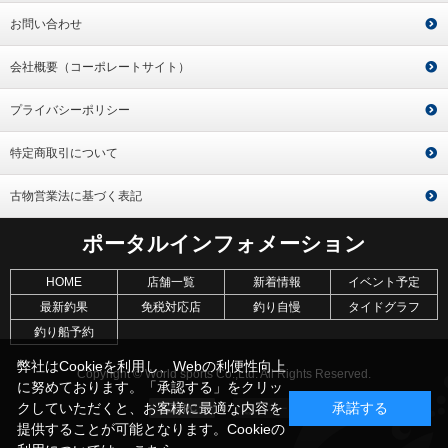
お問い合わせ
会社概要（コーポレートサイト）
プライバシーポリシー
特定商取引について
古物営業法に基づく表記
ポータルインフォメーション
HOME
店舗一覧
新着情報
イベント予定
最新釣果
免税対応店
釣り自慢
タイドグラフ
釣り船予約
弊社はCookieを利用し、Webの利便性向上
Copyright © World sports Co.,Ltd. All Rights Reserved.
に努めております。「承認する」をクリッ
クしていただくと、お客様に最適な内容を
承諾する
提供することが可能となります。Cookieの