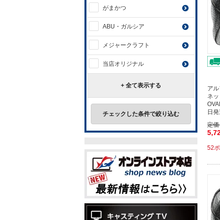
がまかつ
ABU・ガルシア
メジャークラフト
当店オリジナル
+ 全て表示する
アル
ネッ
OV
日発
チェックした条件で絞り込む
定価
5,7
52