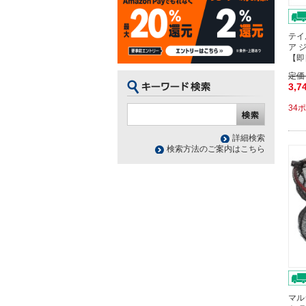
テイ
ア 
【即
定価
3,7
34
詳細検索
検索方法のご案内はこちら
マル