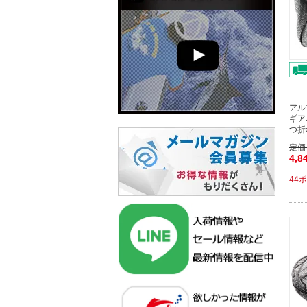
アル
ギア
つ折
定価
4,8
44