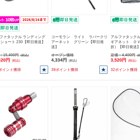
ファタックル ランディング
コーモラン ライト ラバークリ
アルファタック
 ショート 230【即日発送】
アーネット グリーン【即日発
ギアネット Ｏ
送】
折）【即日発送
：
15,400円
オープン価格
定価：
4,400円
(税込)
(
320円
4,334円
3,520円
(税込)
(税込)
(税込)
2ポイント獲得
39ポイント獲得
32ポイント獲得