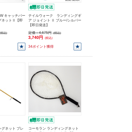
TW キャッチバー
テイルウォーク ランディングギ
グネットⅡ【即
ア ジョイント Ⅱ ブルー/シルバー
【即日発送】
定価：
4,675円
(税込)
(税込)
3,740円
(税込)
34ポイント獲得
ングネット プレ
コーモラン ランディングネット