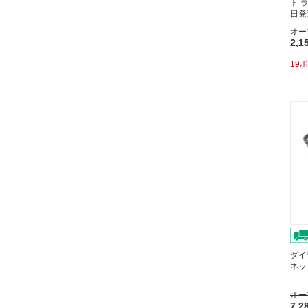
ト 
日発
オー
2,1
19
ダイ
ネッ
オー
7,2