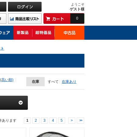
ようこそ
ゲスト様
0
ット
(高い順)
在庫
すべて
在庫あり
件あります
1
2
3
4
5
>
>>