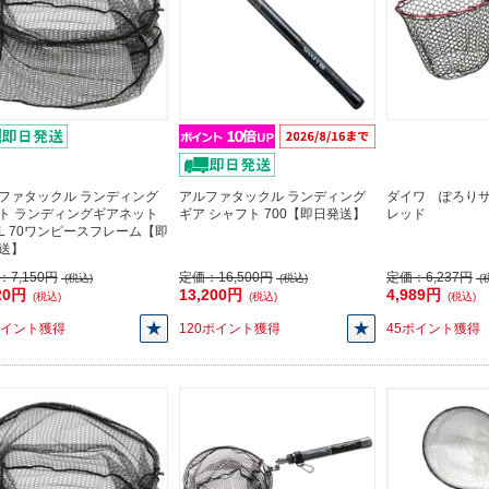
ファタックル ランディング
アルファタックル ランディング
ダイワ ぽろり
ト ランディングギアネット
ギア シャフト 700【即日発送】
レッド
AL 70ワンピースフレーム【即
送】
：
7,150円
定価：
16,500円
定価：
6,237円
(税込)
(税込)
(
20円
13,200円
4,989円
(税込)
(税込)
(税込)
ポイント獲得
120ポイント獲得
45ポイント獲得