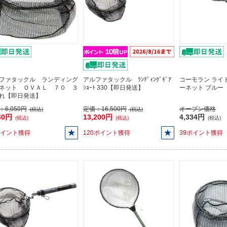
ファタックル ランディング
アルファタックル ﾗﾝﾃﾞｨﾝｸﾞｷﾞｱ
コーモラン ライ
ネット ＯＶＡＬ ７０ ３
ｼｮｰﾄ 330【即日発送】
ーネット ブルー
れ【即日発送】
：
6,050円
定価：
16,500円
オープン価格
(税込)
(税込)
40円
13,200円
4,334円
(税込)
(税込)
(税込)
ポイント獲得
120ポイント獲得
39ポイント獲得