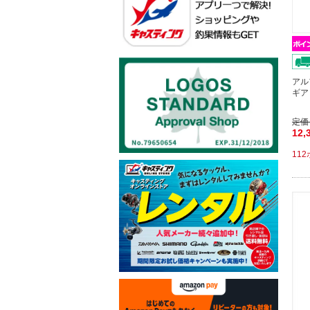
アル
ギア
定価
12,
11