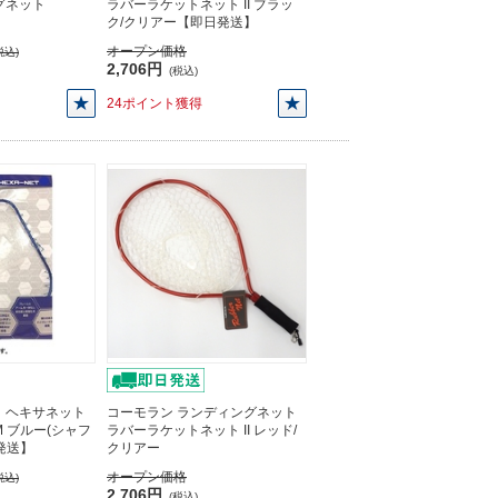
グネット
ラバーラケットネット II ブラッ
ク/クリアー【即日発送】
オープン価格
税込)
2,706円
(税込)
24ポイント獲得
 ヘキサネット
コーモラン ランディングネット
M ブルー(シャフ
ラバーラケットネット II レッド/
発送】
クリアー
オープン価格
税込)
2,706円
(税込)