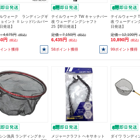
ルウォーク ランディングギ
テイルウォーク TW キャッチバー
テイルウォーク 
ジョイント Ⅱ レッド/シルバー
改 ウェーディングシャフト
改 ウェーディン
日発送】
25【即日発送】
日発送】
：
4,675円
定価：
7,150円
定価：
12,100円
(税込)
(税込)
40円
6,435円
10,890円
(税込)
(税込)
(税込)
ポイント獲得
58ポイント獲得
99ポイント獲得
シン漁具 ランディングネッ
メジャークラフト ヘキサネット
ダイワ ランディ