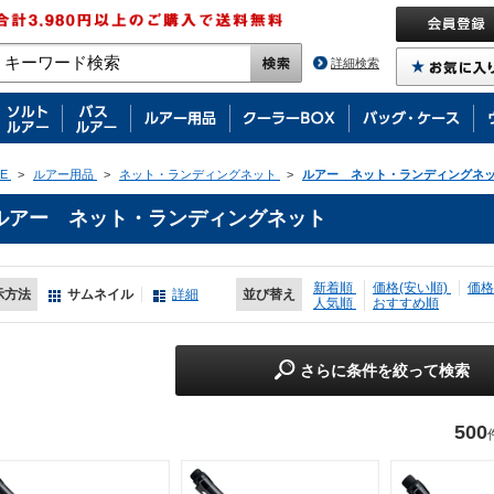
詳細検索
E
>
ルアー用品
>
ネット・ランディングネット
>
ルアー ネット・ランディングネ
ルアー ネット・ランディングネット
新着順
価格(安い順)
価格
示方法
サムネイル
詳細
並び替え
人気順
おすすめ順
さらに条件を絞って検索
500