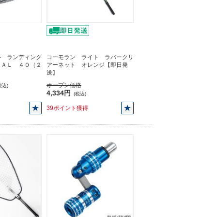
ル ランディング
コーモラン ライト ラバークリ
ＶＡＬ ４０（２
アーネット オレンジ【即日発
】
送】
オープン価格
税込)
4,334円
(税込)
39ポイント獲得