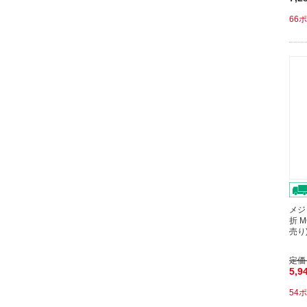
66
メジ
折 
売り
定価
5,9
54