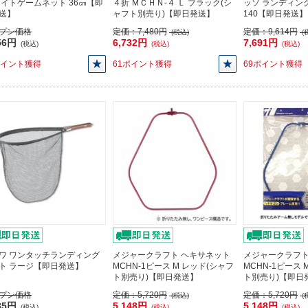
ライトゲームネット 36㎝【即
４折 ＭＣＨＮ-４ Ｌ ブラック(シ
ッソ ランディン
送】
ャフト別売り)【即日発送】
140【即日発送】
プン価格
定価：
7,480円
定価：
9,614円
(税込)
(
56円
6,732円
7,691円
(税込)
(税込)
(税込)
ポイント獲得
61ポイント獲得
69ポイント獲得
ワ ワンタッチランディング
メジャークラフト ヘキサネット
メジャークラフト
ト ラージ【即日発送】
MCHN-1ピース M レッド(シャフ
MCHN-1ピース 
ト別売り)【即日発送】
ト別売り)【即日
プン価格
定価：
5,720円
定価：
5,720円
(税込)
(
85円
5,148円
5,148円
(税込)
(税込)
(税込)