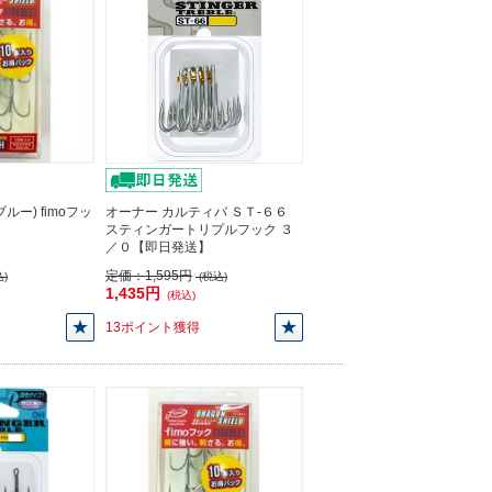
ー) fimoフッ
オーナー カルティバ ＳＴ-６６
スティンガートリプルフック ３
／０【即日発送】
定価：
1,595円
)
(税込)
1,435円
(税込)
13ポイント獲得