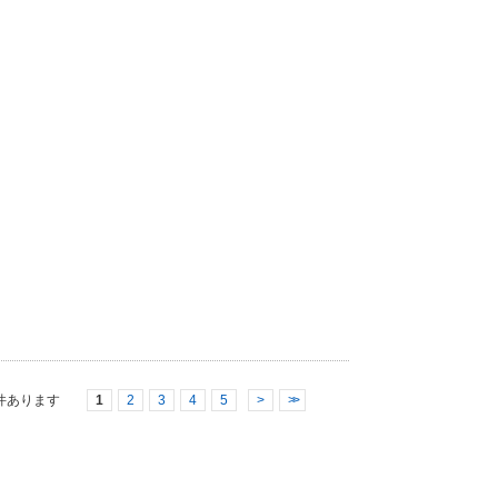
件あります
1
2
3
4
5
>
>>