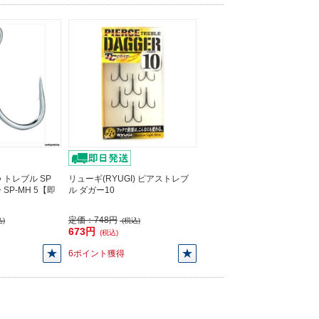
トレブル SP
リューギ(RYUGI) ピアストレブ
SP-MH 5【即
ル ダガー10
定価：
748円
)
(税込)
673円
(税込)
6ポイント獲得