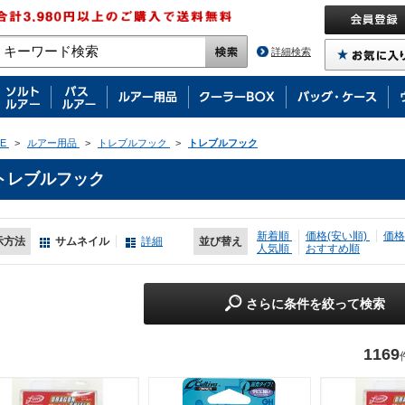
詳細検索
E
>
ルアー用品
>
トレブルフック
>
トレブルフック
トレブルフック
新着順
価格(安い順)
価格
示方法
サムネイル
詳細
並び替え
人気順
おすすめ順
さらに条件を絞って検索
1169