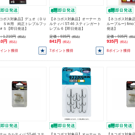
コポス対象品】デュオ（ＤＵ
【ネコポス対象品】オーナー カ
【ネコポス対象品
 ＳＷ用 純正トレブルフッ
ルティバ ST-46 スティンガート
ルーブルー) fim
＃５【即日発送】
レブル 6【即日発送】
発送】
：
1,210円
定価：
935円
定価：
935円
(税込)
(税込)
(税込
10円
841円
935円
(税込)
(税込)
(税込)
ポイント獲得
7ポイント獲得
8ポイント獲得
ナー カルティバ ST-46 ステ
【ネコポス対象品】オーナー カ
【ネコポス対象品