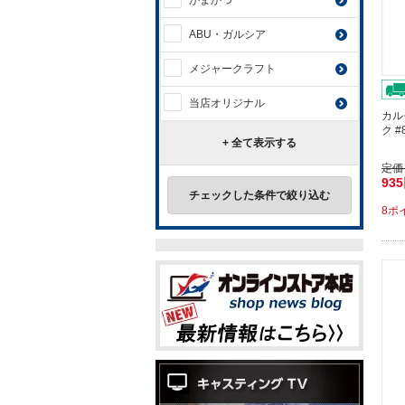
がまかつ
ABU・ガルシア
メジャークラフト
当店オリジナル
カル
ク 
+ 全て表示する
定価
93
チェックした条件で絞り込む
8ポ