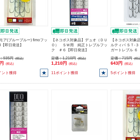
モア(ブルーブルー) fimoフッ
【ネコポス対象品】デュオ（ＤＵ
【ネコポス対象品
#8【即日発送】
Ｏ） ＳＷ用 純正トレブルフッ
ルティバ ＳＴ-
ク ＃６【即日発送】
ガートレブル ６
：
935円
定価：
1,210円
定価：
715円
(税込)
(税込)
(税込
5円
1,210円
643円
(税込)
(税込)
(税込)
イント獲得
11ポイント獲得
5ポイント獲得