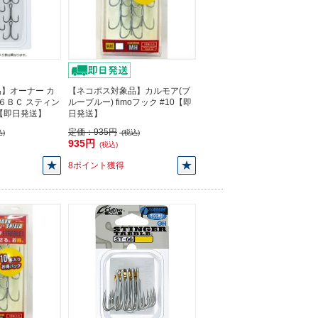
】オーナー カ
【ネコポス対象品】カルモア(ブ
３６ＢＣ スティン
ルーブルー) fimoフック #10【即
【即日発送】
日発送】
定価：
935円
)
(税込)
935円
(税込)
8ポイント獲得