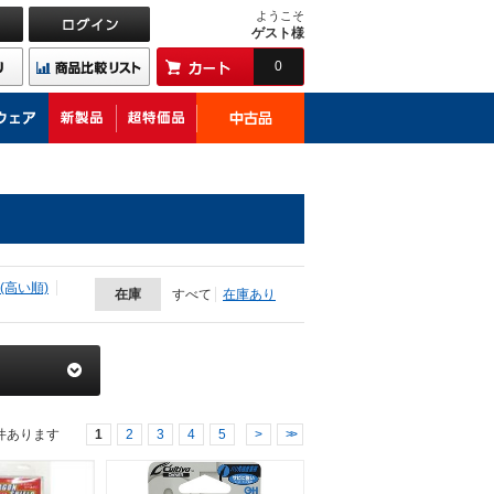
ようこそ
ゲスト様
0
(高い順)
在庫
すべて
在庫あり
件あります
1
2
3
4
5
>
>>