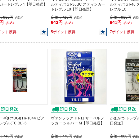
ガートレブル 4【即日発送】
ルティバ ST-36BC スティンガー
ルティバ ST-4
トレブル 10【即日発送】
レブル 10
：
935円
定価：
715円
定価：
935円
(税込)
(税込)
(税込
1円
643円
841円
(税込)
(税込)
(税込)
イント獲得
5ポイント獲得
7ポイント獲得
ギ(RYUGI) HPT044 ピア
ヴァンフック TH-11 サーベルフ
がまかつ トレブル
ブル(TC BL) 6
ッカー シルバー M【即日発送】
日発送】
：
748円
定価：
770円
定価：
880円
(税込)
(税込)
(税込