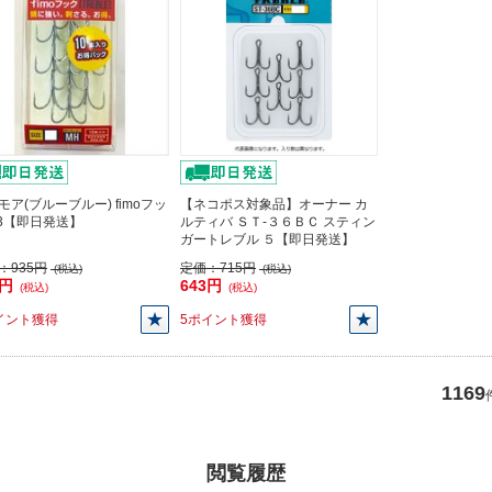
モア(ブルーブルー) fimoフッ
【ネコポス対象品】オーナー カ
#3【即日発送】
ルティバ ＳＴ-３６ＢＣ スティン
ガートレブル ５【即日発送】
：
935円
定価：
715円
(税込)
(税込)
5円
643円
(税込)
(税込)
イント獲得
5ポイント獲得
1169
閲覧履歴