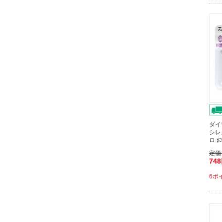
ダイ
シレ
ロ 
定価
74
6ポ