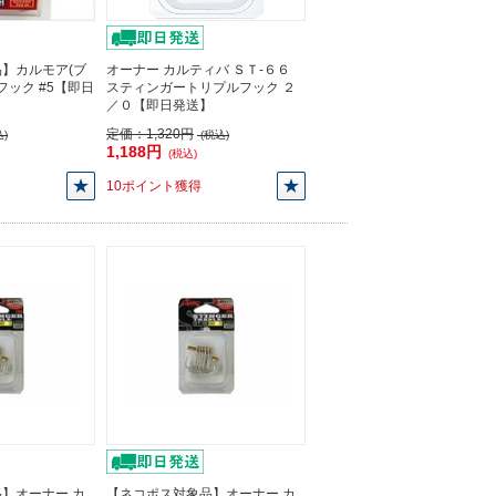
】カルモア(ブ
オーナー カルティバ ＳＴ-６６
oフック #5【即日
スティンガートリプルフック ２
／０【即日発送】
定価：
1,320円
)
(税込)
1,188円
(税込)
10ポイント獲得
】オーナー カ
【ネコポス対象品】オーナー カ