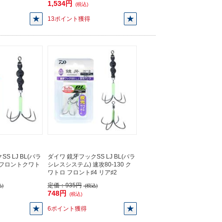
1,534円
(税込)
13ポイント獲得
S LJ BL(バラ
ダイワ 鏡牙フックSS LJ BL(バラ
 フロントクワト
シレスシステム) 速攻80-130 ク
】
ワトロ フロント♯4 リア♯2
定価：
935円
)
(税込)
748円
(税込)
6ポイント獲得