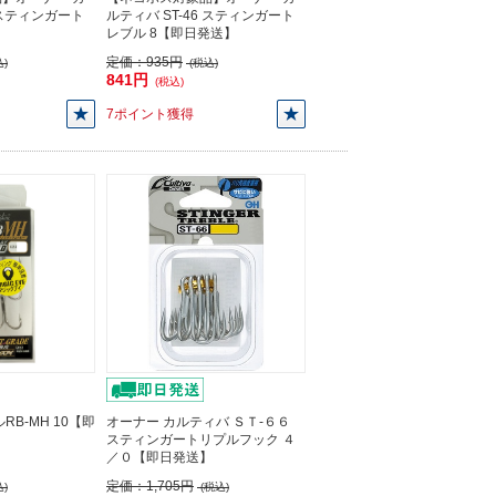
6 スティンガート
ルティバ ST-46 スティンガート
レブル 8【即日発送】
定価：
935円
)
(税込)
841円
(税込)
7ポイント獲得
RB-MH 10【即
オーナー カルティバ ＳＴ-６６
スティンガートリプルフック ４
／０【即日発送】
定価：
1,705円
)
(税込)