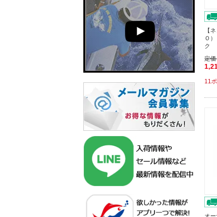
【ネ
Ｏ）
ク 
定価
1,2
11
オー