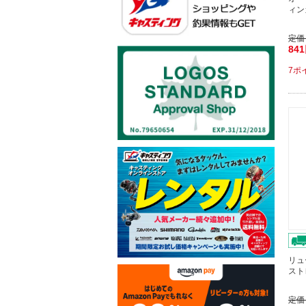
ィン
定価
84
7ポ
リュー
ストレ
定価