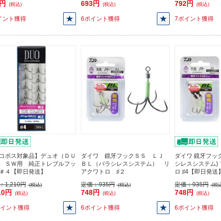
3円
693円
792円
(税込)
(税込)
(税込)
イント獲得
6ポイント獲得
7ポイント獲得
コポス対象品】デュオ（ＤＵ
ダイワ 鏡牙フックＳＳ ＬＪ
ダイワ 鏡牙フックS
 ＳＷ用 純正トレブルフッ
ＢＬ（バラシレスシステム） リ
シレスシステム)
＃４【即日発送】
アクワトロ ♯２
ロ ♯4【即日発送
：
1,210円
定価：
935円
定価：
935円
(税込)
(税込)
(税込
10円
748円
748円
(税込)
(税込)
(税込)
ポイント獲得
6ポイント獲得
6ポイント獲得