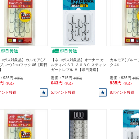
コポス対象品】カルモア(ブ
【ネコポス対象品】オーナー カ
カルモア(ブルーブル
ブルー) fimoフック #6【即日
ルティバ ＳＴ-３６ＢＣ スティン
ク #4
】
ガートレブル ８【即日発送】
：
935円
定価：
715円
定価：
935円
(税込)
(税込)
(税込
5円
643円
935円
(税込)
(税込)
(税込)
イント獲得
5ポイント獲得
8ポイント獲得