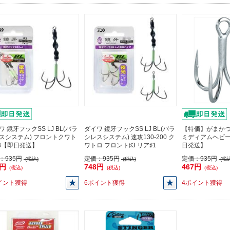
ワ 鏡牙フックSS LJ BL(バラ
ダイワ 鏡牙フックSS LJ BL(バラ
【特価】がまかつ 
スシステム) フロントクワト
シレスシステム) 速攻130-200 ク
ミディアムヘビー 
♯3【即日発送】
ワトロ フロント♯3 リア♯1
日発送】
：
935円
定価：
935円
定価：
935円
(税込)
(税込)
(税込
8円
748円
467円
(税込)
(税込)
(税込)
イント獲得
6ポイント獲得
4ポイント獲得