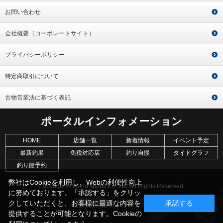
お問い合わせ
会社概要（コーポレートサイト）
プライバシーポリシー
特定商取引について
古物営業法に基づく表記
ポータルインフォメーション
HOME
店舗一覧
新着情報
イベント予定
最新釣果
免税対応店
釣り自慢
タイドグラフ
釣り船予約
弊社はCookieを利用し、Webの利便性向上
Copyright © World sports Co.,Ltd. All Rights Reserved.
に努めております。「承認する」をクリッ
クしていただくと、お客様に最適な内容を
承諾する
提供することが可能となります。Cookieの