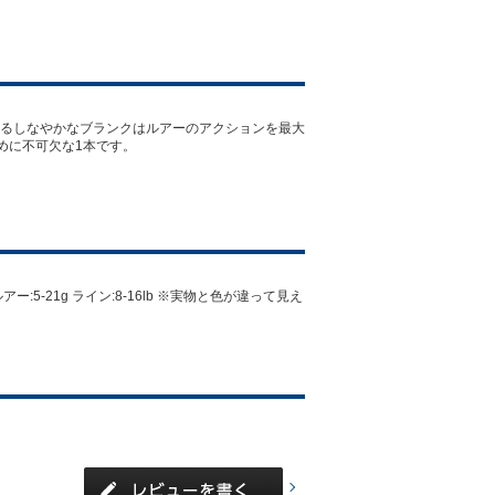
あるしなやかなブランクはルアーのアクションを最大
めに不可欠な1本です。
E ルアー:5-21g ライン:8-16lb ※実物と色が違って見え