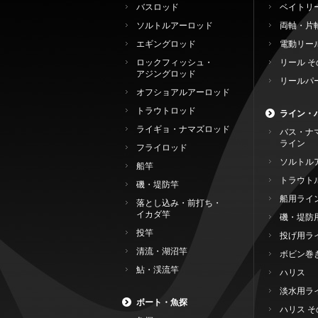
バスロッド
ベイトリ
ソルトルアーロッド
両軸・片
エギングロッド
電動リー
ロックフィッシュ・
リール そ
アジングロッド
リールパ
オフショアルアーロッド
トラウトロッド
ライン・
ライギョ・ナマズロッド
バス・ナ
ライン
フライロッド
ソルトル
船竿
トラウト
磯・堤防竿
船用ライ
落とし込み・前打ち・
イカダ竿
磯・堤防
投竿
投げ用ラ
清流・湖沼竿
ボビン巻
鮎・渓流竿
ハリス
淡水用ラ
ボート・魚探
ハリス そ