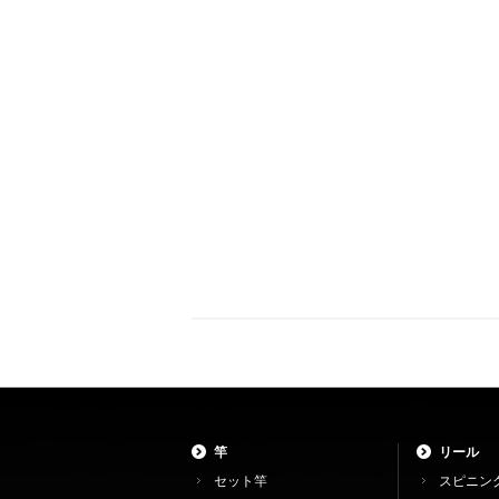
竿
リール
セット竿
スピニン