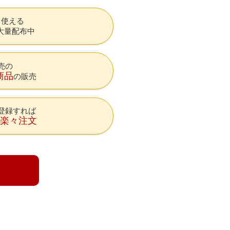
も使える
大量配布中
売の
商品
の販売
登録すれば
降楽々注文