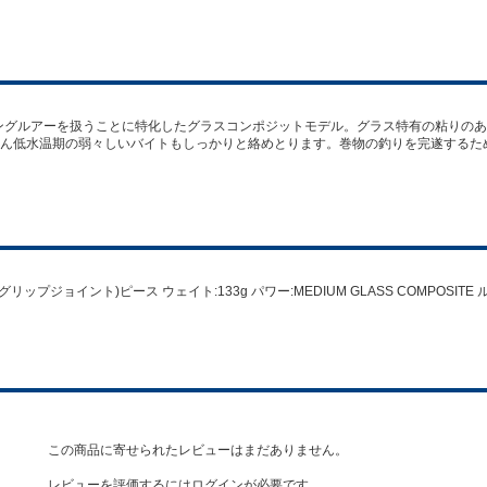
ングルアーを扱うことに特化したグラスコンポジットモデル。グラス特有の粘りの
ん低水温期の弱々しいバイトもしっかりと絡めとります。巻物の釣りを完遂するた
 継数:2(グリップジョイント)ピース ウェイト:133g パワー:MEDIUM GLASS COMPOSIT
この商品に寄せられたレビューはまだありません。
レビューを評価するには
ログイン
が必要です。