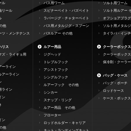
ール
バス用ワーム
ソルト用ワーム
軸リール
スピナーベイト・バズベイト
ソルト用ルアー 
ル
ラバージグ・チャターベイト
オフショアプラグ
の他
バス用メタルジグ・スプーン
ソルト用メタルジ
ーツ・メンテナンス
バスルアー その他
タイラバ・インチ
ハリス
ルアー用品
クーラーボックス
マズ・ライギョ用
ジグヘッド
クーラーボックス
トレブルフック
保冷剤・クーラー
アーライン
アシストフック
ルアーライン
バッグ・ケース
シングルフック
ン
バッグ・ポーチ
ルアーフック その他
用ライン
ロッドケース
シンカー
イン
ケース・ボックス
スナップ・リング
き
ルアー用品 その他
フローター
イン
ロッドホルダー・キャリア
の他
ネット・ランディングネット