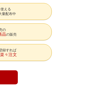
も使える
大量配布中
売の
商品
の販売
登録すれば
降楽々注文