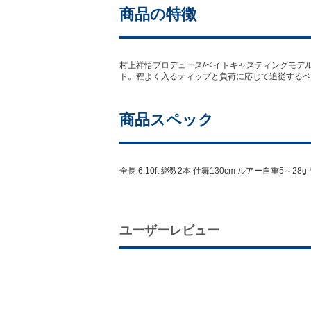
商品の特徴
村上祥悟プロデュース/ベイトキャスティングモデ
ド。程よく入るティップと負荷に応じて追従するベリー・
商品スペック
全長 6.10ft 継数2本 仕舞130cm ルアー自重5～28g
ユーザーレビュー