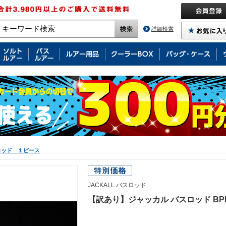
詳細検索
ロッド １ピース
JACKALL バスロッド
【訳あり】ジャッカル バスロッド BPM B