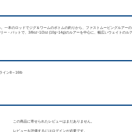
ル。一本のロッドでジグ＆ワームのボトムの釣りから、ファストムービングルアー
バットで、3/8oz~1/2oz (10g~14g)のルアーを中心に、幅広いウェイトの
 ライン8～16lb
この商品に寄せられたレビューはまだありません。
レビューを評価するには
ログイン
が必要です。