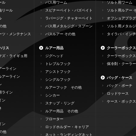
ール
バス用ワーム
ソルト用ワーム
軸リール
スピナーベイト・バズベイト
ソルト用ルアー 
ル
ラバージグ・チャターベイト
オフショアプラグ
の他
バス用メタルジグ・スプーン
ソルト用メタルジ
ーツ・メンテナンス
バスルアー その他
タイラバ・インチ
ハリス
ルアー用品
クーラーボックス
マズ・ライギョ用
ジグヘッド
クーラーボックス
トレブルフック
保冷剤・クーラー
アーライン
アシストフック
ルアーライン
バッグ・ケース
シングルフック
ン
バッグ・ポーチ
ルアーフック その他
用ライン
ロッドケース
シンカー
イン
ケース・ボックス
スナップ・リング
き
ルアー用品 その他
フローター
イン
ロッドホルダー・キャリア
の他
ネット・ランディングネット