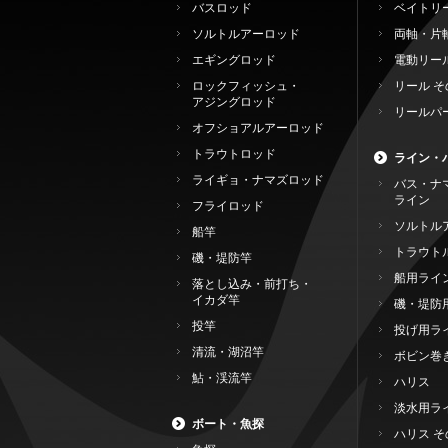
バスロッド
ベイトリ
ソルトルアーロッド
両軸・片
エギングロッド
電動リー
ロックフィッシュ・
リール そ
アジングロッド
リールパ
オフショアルアーロッド
トラウトロッド
ライン・
ライギョ・ナマズロッド
バス・ナ
ライン
フライロッド
ソルトル
船竿
トラウト
磯・堤防竿
船用ライ
落とし込み・前打ち・
イカダ竿
磯・堤防
投竿
投げ用ラ
清流・湖沼竿
ボビン巻
鮎・渓流竿
ハリス
淡水用ラ
ボート・魚探
ハリス そ