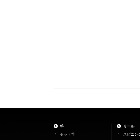
竿
リール
セット竿
スピニン