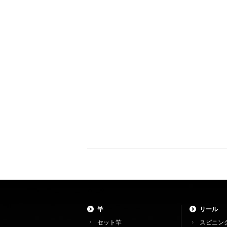
竿
リール
セット竿
スピニン