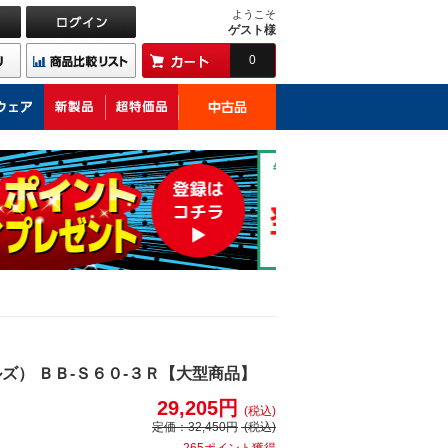
ようこそ
ゲスト様
0
ズ） ＢＢ-Ｓ６０-３Ｒ【大型商品】
29,205円
(税込)
定価：
32,450円
(税込)