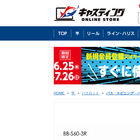
HOME
>
竿
>
バスロッド
>
バス スピニング 