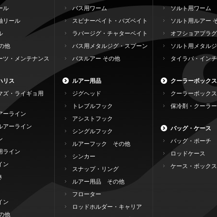
ール
バス用ワーム
ソルト用ワーム
軸リール
スピナーベイト・バズベイト
ソルト用ルアー 
ル
ラバージグ・チャターベイト
オフショアプラグ
の他
バス用メタルジグ・スプーン
ソルト用メタルジ
ーツ・メンテナンス
バスルアー その他
タイラバ・インチ
ハリス
ルアー用品
クーラーボックス
マズ・ライギョ用
ジグヘッド
クーラーボックス
トレブルフック
保冷剤・クーラー
アーライン
アシストフック
ルアーライン
バッグ・ケース
シングルフック
ン
バッグ・ポーチ
ルアーフック その他
用ライン
ロッドケース
シンカー
イン
ケース・ボックス
スナップ・リング
き
ルアー用品 その他
フローター
イン
ロッドホルダー・キャリア
の他