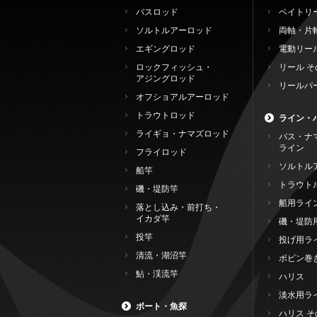
バスロッド
ベイトリ
ソルトルアーロッド
両軸・片
エギングロッド
電動リー
ロックフィッシュ・
リール そ
アジングロッド
リールパ
オフショアルアーロッド
トラウトロッド
ライン・
ライギョ・ナマズロッド
バス・ナ
ライン
フライロッド
ソルトル
船竿
トラウト
磯・堤防竿
船用ライ
落とし込み・前打ち・
イカダ竿
磯・堤防
投竿
投げ用ラ
清流・湖沼竿
ボビン巻
鮎・渓流竿
ハリス
淡水用ラ
ボート・魚探
ハリス そ