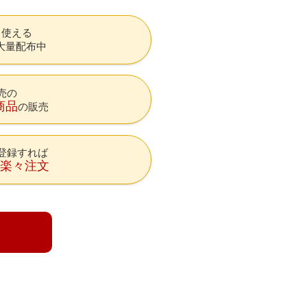
も使える
大量配布中
売の
商品
の販売
登録すれば
降楽々注文