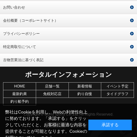
お問い合わせ
会社概要（コーポレートサイト）
プライバシーポリシー
特定商取引について
古物営業法に基づく表記
ポータルインフォメーション
HOME
店舗一覧
新着情報
イベント予定
最新釣果
免税対応店
釣り自慢
タイドグラフ
釣り船予約
弊社はCookieを利用し、Webの利便性向上
Copyright © World sports Co.,Ltd. All Rights Reserved.
に努めております。「承認する」をクリッ
クしていただくと、お客様に最適な内容を
承諾する
提供することが可能となります。Cookieの