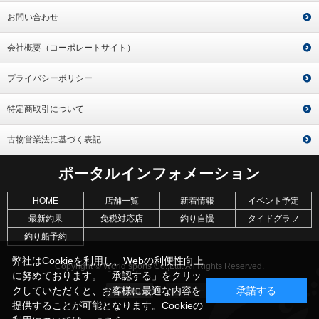
お問い合わせ
会社概要（コーポレートサイト）
プライバシーポリシー
特定商取引について
古物営業法に基づく表記
ポータルインフォメーション
HOME
店舗一覧
新着情報
イベント予定
最新釣果
免税対応店
釣り自慢
タイドグラフ
釣り船予約
弊社はCookieを利用し、Webの利便性向上
Copyright © World sports Co.,Ltd. All Rights Reserved.
に努めております。「承認する」をクリッ
クしていただくと、お客様に最適な内容を
承諾する
提供することが可能となります。Cookieの