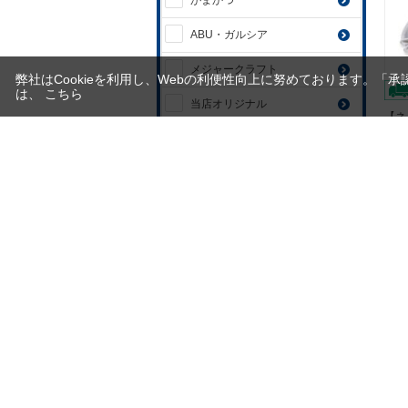
がまかつ
ABU・ガルシア
メジャークラフト
弊社はCookieを利用し、Webの利便性向上に努めております。「
は、
こちら
当店オリジナル
【ネ
イミ
ｱﾙﾌｧﾀｯｸﾙ･ﾃｰﾙｳｫｰｸ
発送
定価
APIA(アピア)
60
AGUA(アグア)
5ポ
ima（アイマ）
ｱｲﾋﾞｰﾗｲﾝ
アーガス
アキレス
アクアビット