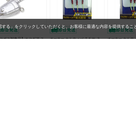
承認する」をクリックしていただくと、お客様に最適な内容を提供すること
コポス対象品】エコギア ス
オーナー カルティバ ＴＦＷ-３
オーナー カルティ
ングテンヤ 20g #2/0【即日
ワイヤーコア太刀３本 １４【即
ワイヤーコア太刀
】
日発送】
日発送】
：
605円（税込）
定価：
825円（税込）
定価：
880円（
5円（税込）
742円（税込）
792円（税込）
イント獲得
6ポイント獲得
7ポイント獲得