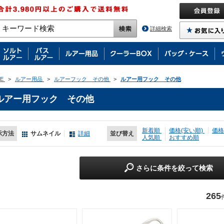
詳細検索
E
>
ルアー用品
>
ルアーフック その他
>
ルアー用フック その他
ルアー用フック その他
新着順
価格(安い順)
価格
示方法
サムネイル
詳細
並び替え
人気順
おすすめ順
さらに条件を絞って検索
265