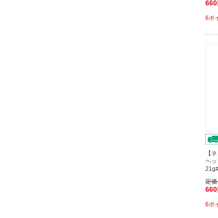
66
6ポ
【ネ
ヘッ
21g
定価
66
6ポ