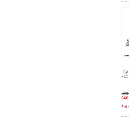
【ネ
バスジ
定価
66
6ポ