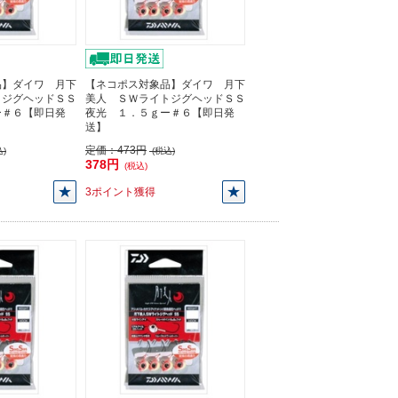
品】ダイワ 月下
【ネコポス対象品】ダイワ 月下
トジグヘッドＳＳ
美人 ＳＷライトジグヘッドＳＳ
ー＃６【即日発
夜光 １．５ｇー＃６【即日発
送】
定価：
473円
)
(税込)
378円
(税込)
3ポイント獲得