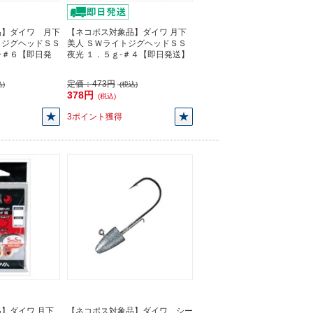
品】ダイワ 月下
【ネコポス対象品】ダイワ 月下
トジグヘッドＳＳ
美人 ＳＷライトジグヘッドＳＳ
ー＃６【即日発
夜光 １．５ｇ-＃４【即日発送】
定価：
473円
)
(税込)
378円
(税込)
3ポイント獲得
】ダイワ 月下
【ネコポス対象品】ダイワ シー