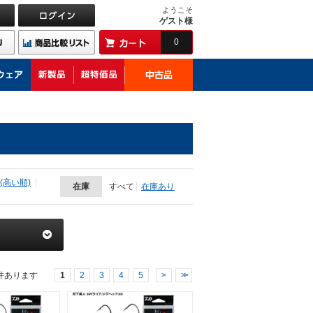
ようこそ
ゲスト様
0
(高い順)
在庫
すべて
在庫あり
件あります
1
2
3
4
5
>
>>