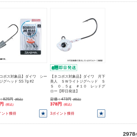
コポス対象品】ダイワ シー
【ネコポス対象品】ダイワ 月下
グヘッド SS 7g #2
美人 ＳＷライトジグヘッド Ｓ
Ｓ ０．５ｇ ＃１０ レッドグ
ロー【即日発送】
：
825円
定価：
473円
(税込)
(税込)
0円
378円
(税込)
(税込)
イント獲得
3ポイント獲得
2978