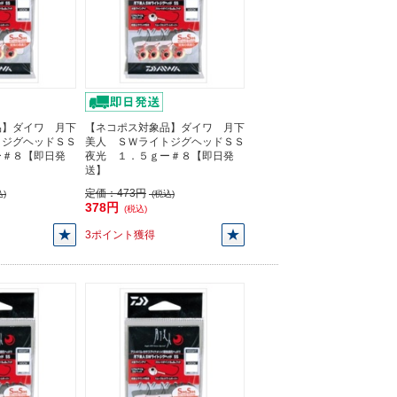
品】ダイワ 月下
【ネコポス対象品】ダイワ 月下
トジグヘッドＳＳ
美人 ＳＷライトジグヘッドＳＳ
ー＃８【即日発
夜光 １．５ｇー＃８【即日発
送】
定価：
473円
)
(税込)
378円
(税込)
3ポイント獲得