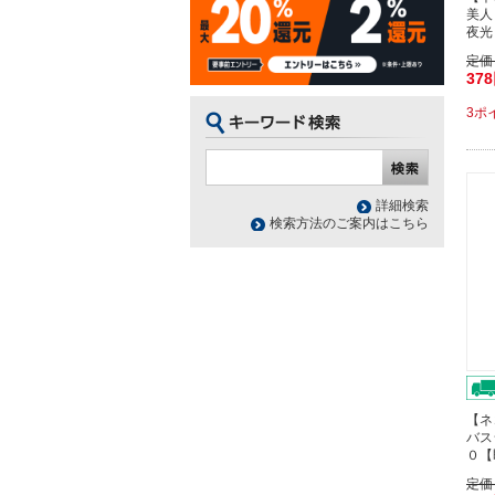
美人
夜光
定価
37
3ポ
詳細検索
検索方法のご案内はこちら
【ネ
バス
０【
定価