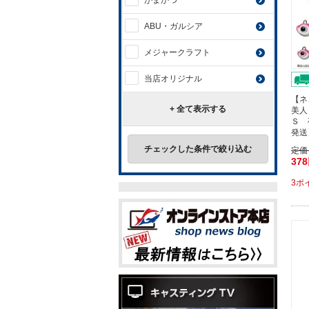
がまかつ
ABU・ガルシア
メジャークラフト
当店オリジナル
【ネ
+ 全て表示する
美人
Ｓ 
発送
チェックした条件で絞り込む
定価
37
3ポ