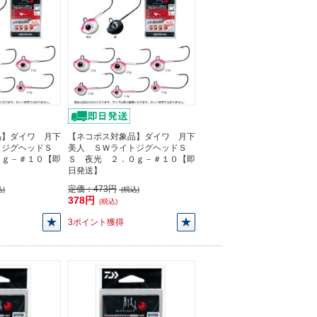
品】ダイワ 月下
【ネコポス対象品】ダイワ 月下
トジグヘッドＳ
美人 ＳＷライトジグヘッドＳ
５ｇ－＃１０【即
Ｓ 夜光 ２．０ｇ－＃１０【即
日発送】
定価：
473円
)
(税込)
378円
(税込)
3ポイント獲得