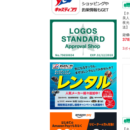
【ネ
美人
夜光
送】
定価
37
3ポ
【ネ