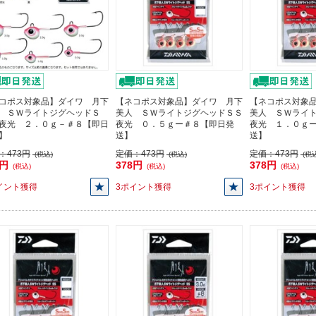
コポス対象品】ダイワ 月下
【ネコポス対象品】ダイワ 月下
【ネコポス対象
 ＳＷライトジグヘッドＳ
美人 ＳＷライトジグヘッドＳＳ
美人 ＳＷライ
夜光 ２．０ｇ－＃８【即日
夜光 ０．５ｇー＃８【即日発
夜光 １．０ｇ
】
送】
送】
：
473円
定価：
473円
定価：
473円
(税込)
(税込)
(税込
8円
378円
378円
(税込)
(税込)
(税込)
イント獲得
3ポイント獲得
3ポイント獲得