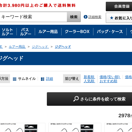
詳細検索
E
>
ルアー用品
>
ジグヘッド
>
ジグヘッド
ジグヘッド
新着順
価格(安い順)
価格
示方法
サムネイル
詳細
並び替え
人気順
おすすめ順
さらに条件を絞って検索
2978