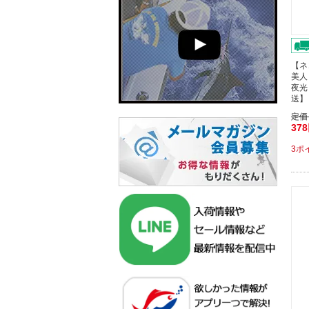
【ネ
美人
夜光
送】
定価
37
3ポ