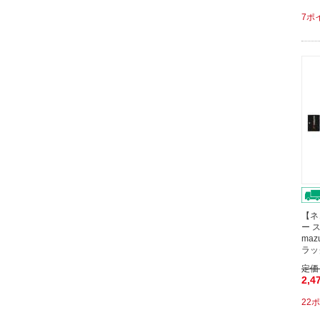
7ポ
【ネ
ー ス
ma
ラッ
定価
2,4
22