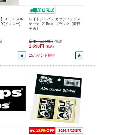
】スミス スル
レイドジャパン カッティングス
 Y(イエロー)
テッカ- 215mm ブラック【即日
発送】
定価：
1,650円
)
(税込)
1,650円
(税込)
15ポイント獲得