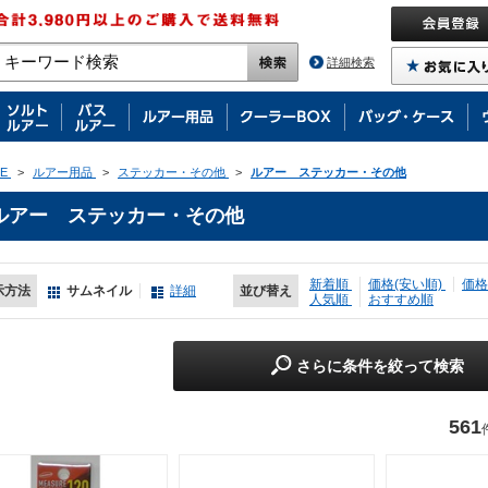
詳細検索
E
>
ルアー用品
>
ステッカー・その他
>
ルアー ステッカー・その他
ルアー ステッカー・その他
新着順
価格(安い順)
価格
示方法
サムネイル
詳細
並び替え
人気順
おすすめ順
さらに条件を絞って検索
561