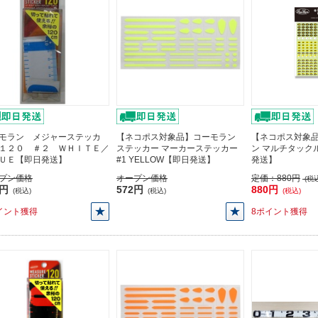
モラン メジャーステッカ
【ネコポス対象品】コーモラン
【ネコポス対象
１２０ ＃２ ＷＨＩＴＥ／
ステッカー マーカーステッカー
ン マルチタック
ＵＥ【即日発送】
#1 YELLOW【即日発送】
発送】
プン価格
オープン価格
定価：
880円
(税込
0円
572円
880円
(税込)
(税込)
(税込)
イント獲得
8ポイント獲得