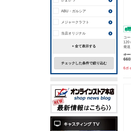
がまかつ
ABU・ガルシア
メジャークラフト
当店オリジナル
コー
120
+ 全て表示する
発送
オー
66
チェックした条件で絞り込む
6ポ