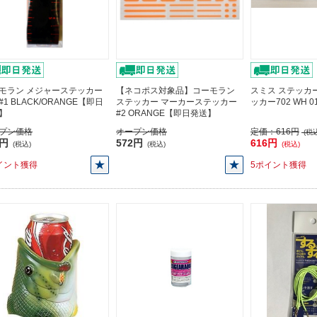
モラン メジャーステッカー
【ネコポス対象品】コーモラン
スミス ステッカ
 #1 BLACK/ORANGE【即日
ステッカー マーカーステッカー
ッカー702 WH 
】
#2 ORANGE【即日発送】
プン価格
オープン価格
定価：
616円
(税込
0円
572円
616円
(税込)
(税込)
(税込)
イント獲得
5ポイント獲得