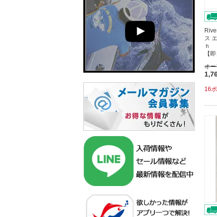
Riv
ス 
ｈ 
【即
オー
1,7
16