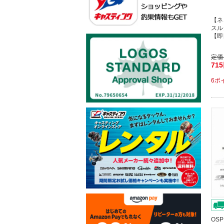
【ネ
スル
【即
定価
71
6ポ
OS