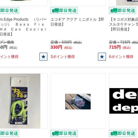
ers Edge Products （リバー
エコギア アクア ミニボトル【即
【ネコポス対象品
エッジ） Ｂａｓｓ Ｆｉｓ
日発送】
スルタケチャン S
Ｈｄ Ｃａｎ Ｃｏｏｌｅｒ
【即日発送】
日発送】
プン価格
定価：
330円
定価：
715円
(税込)
(税込
60円
330円
715円
(税込)
(税込)
(税込)
ポイント獲得
3ポイント獲得
6ポイント獲得