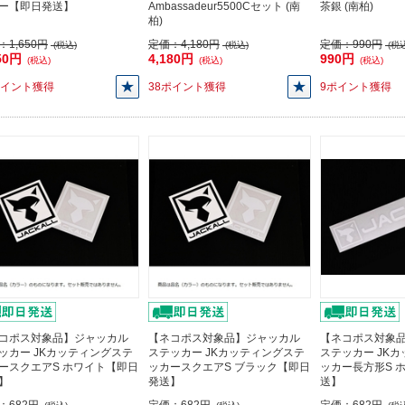
ー【即日発送】
Ambassadeur5500Cセット (南
茶銀 (南柏)
柏)
：
1,650円
定価：
4,180円
定価：
990円
(税込)
(税込)
(税込
50円
4,180円
990円
(税込)
(税込)
(税込)
ポイント獲得
38ポイント獲得
9ポイント獲得
コポス対象品】ジャッカル
【ネコポス対象品】ジャッカル
【ネコポス対象
ッカー JKカッティングステ
ステッカー JKカッティングステ
ステッカー JK
ースクエアS ホワイト【即日
ッカースクエアS ブラック【即日
ッカー長方形S 
】
発送】
送】