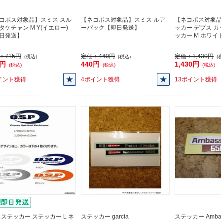
コポス対象品】スミス スル
【ネコポス対象品】スミス ルア
【ネコポス対象品
タケチャン M Y(イエロー)
ーパック【即日発送】
ッカー デプス 
日発送】
ッカー M ホワ
：
715円
定価：
440円
定価：
1,430円
(税込)
(税込)
(
5円
440円
1,430円
(税込)
(税込)
(税込)
イント獲得
4ポイント獲得
13ポイント獲得
P ステッカー ステッカー L ネ
ステッカー garcia
ステッカー Ambas