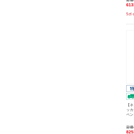
定価
61
5ポ
【ネ
ッカ
ペン
定価
82