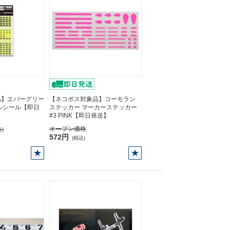
品】エバーグリー
【ネコポス対象品】コーモラン
ルシール【即日
ステッカー マーカーステッカー
#3 PINK【即日発送】
オープン価格
)
572円
(税込)