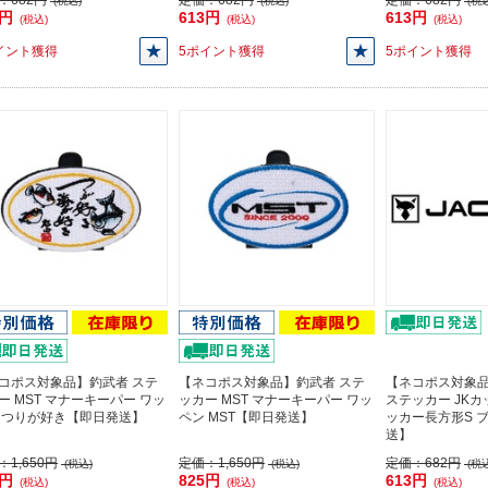
：
682円
定価：
682円
定価：
682円
(税込)
(税込)
(税込
3円
613円
613円
(税込)
(税込)
(税込)
イント獲得
5ポイント獲得
5ポイント獲得
コポス対象品】釣武者 ステ
【ネコポス対象品】釣武者 ステ
【ネコポス対象
ー MST マナーキーパー ワッ
ッカー MST マナーキーパー ワッ
ステッカー JK
 つりが好き【即日発送】
ペン MST【即日発送】
ッカー長方形S 
送】
：
1,650円
定価：
1,650円
定価：
682円
(税込)
(税込)
(税込
5円
825円
613円
(税込)
(税込)
(税込)