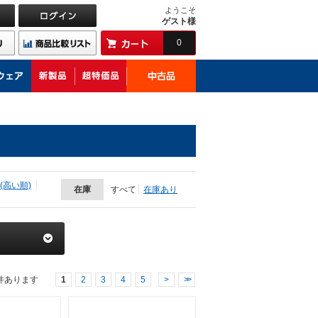
ようこそ
ゲスト様
0
(高い順)
在庫
すべて
在庫あり
件あります
1
2
3
4
5
>
>>