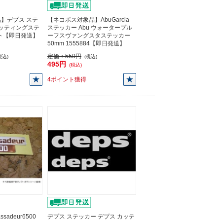
】デプス ステ
【ネコポス対象品】AbuGarcia
カッティングステ
ステッカー Abu ウォータープル
イト【即日発送】
ーフスヴァングスタステッカー
50mm 1555884【即日発送】
定価：
550円
税込)
(税込)
495円
(税込)
4ポイント獲得
sadeur6500
デプス ステッカー デプス カッテ