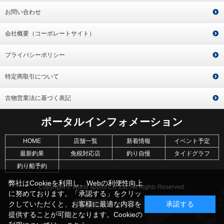
お問い合わせ
会社概要（コーポレートサイト）
プライバシーポリシー
特定商取引について
古物営業法に基づく表記
ポータルインフォメーション
HOME
店舗一覧
新着情報
イベント予定
最新釣果
免税対応店
釣り自慢
タイドグラフ
釣り船予約
弊社はCookieを利用し、Webの利便性向上
Copyright © World sports Co.,Ltd. All Rights Reserved.
に努めております。「承認する」をクリッ
クしていただくと、お客様に最適な内容を
承諾する
提供することが可能となります。Cookieの