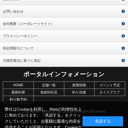
お問い合わせ
会社概要（コーポレートサイト）
プライバシーポリシー
特定商取引について
古物営業法に基づく表記
ポータルインフォメーション
HOME
店舗一覧
新着情報
イベント予定
最新釣果
免税対応店
釣り自慢
タイドグラフ
釣り船予約
弊社はCookieを利用し、Webの利便性向上
Copyright © World sports Co.,Ltd. All Rights Reserved.
に努めております。「承認する」をクリッ
クしていただくと、お客様に最適な内容を
承諾する
提供することが可能となります。Cookieの