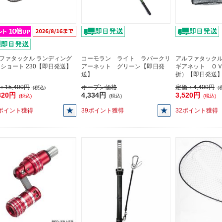
ファタックル ランディング
コーモラン ライト ラバークリ
アルファタック
 ショート 230【即日発送】
アーネット グリーン【即日発
ギアネット Ｏ
送】
折）【即日発送
：
15,400円
オープン価格
定価：
4,400円
(税込)
(
320円
4,334円
3,520円
(税込)
(税込)
(税込)
2ポイント獲得
39ポイント獲得
32ポイント獲得