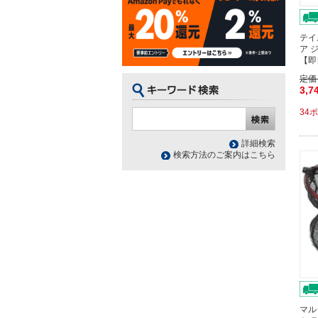
テイ
ア 
【即
定価
3,7
34
詳細検索
検索方法のご案内はこちら
マル