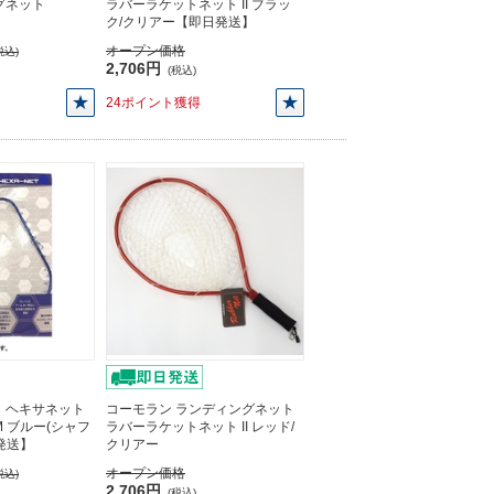
グネット
ラバーラケットネット II ブラッ
ク/クリアー【即日発送】
オープン価格
税込)
2,706円
(税込)
24ポイント獲得
 ヘキサネット
コーモラン ランディングネット
M ブルー(シャフ
ラバーラケットネット II レッド/
発送】
クリアー
オープン価格
税込)
2,706円
(税込)