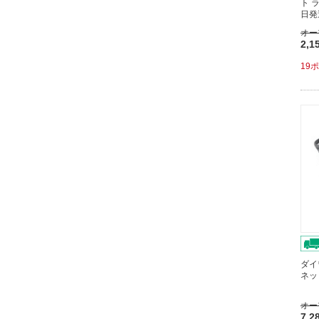
ト 
日発
オー
2,1
19
ダイ
ネッ
オー
7,2