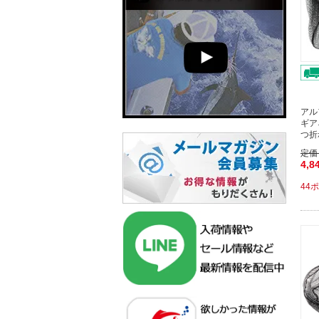
アル
ギア
つ折
定価
4,8
44