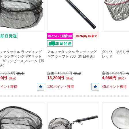
ファタックル ランディング
アルファタックル ランディング
ダイワ ぽろり
ト ランディングギアネット
ギア シャフト 700【即日発送】
レッド
AL 70ワンピースフレーム【即
送】
：
7,150円
定価：
16,500円
定価：
6,237円
(税込)
(税込)
(
20円
13,200円
4,989円
(税込)
(税込)
(税込)
ポイント獲得
120ポイント獲得
45ポイント獲得