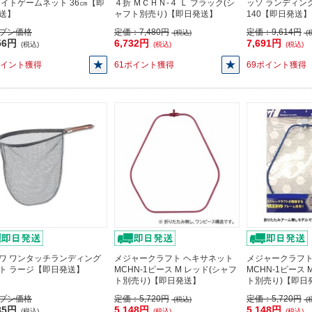
ライトゲームネット 36㎝【即
４折 ＭＣＨＮ-４ Ｌ ブラック(シ
ッソ ランディン
送】
ャフト別売り)【即日発送】
140【即日発送】
プン価格
定価：
7,480円
定価：
9,614円
(税込)
(
56円
6,732円
7,691円
(税込)
(税込)
(税込)
ポイント獲得
61ポイント獲得
69ポイント獲得
ワ ワンタッチランディング
メジャークラフト ヘキサネット
メジャークラフト
ト ラージ【即日発送】
MCHN-1ピース M レッド(シャフ
MCHN-1ピース 
ト別売り)【即日発送】
ト別売り)【即日
プン価格
定価：
5,720円
定価：
5,720円
(税込)
(
85円
5,148円
5,148円
(税込)
(税込)
(税込)