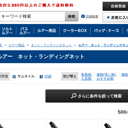
詳細検索
E
>
ルアー用品
>
ネット・ランディングネット
>
ルアー ネット・ランディングネ
ルアー ネット・ランディングネット
新着順
価格(安い順)
価格
示方法
サムネイル
詳細
並び替え
人気順
おすすめ順
さらに条件を絞って検索
500