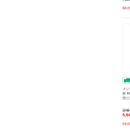
66
メジ
折 
売り
定価
5,9
54