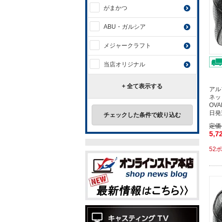
がまかつ
ABU・ガルシア
メジャークラフト
当店オリジナル
+ 全て表示する
アル
ネッ
OV
日発
チェックした条件で絞り込む
定価
5,7
52