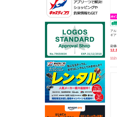
アル
ギア
定価
12,
11