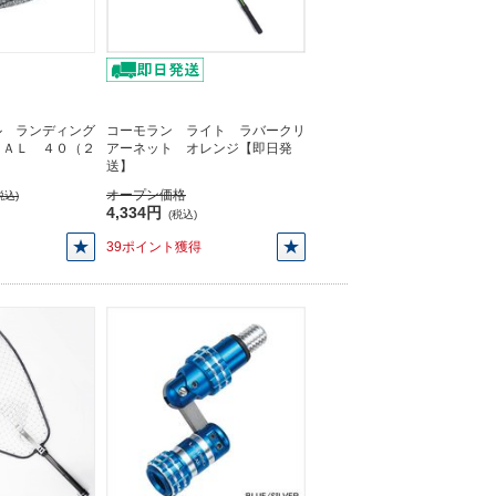
ル ランディング
コーモラン ライト ラバークリ
ＶＡＬ ４０（２
アーネット オレンジ【即日発
】
送】
オープン価格
税込)
4,334円
(税込)
39ポイント獲得