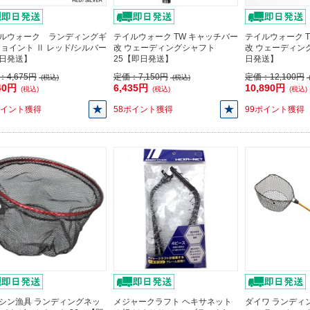
ルウォーク ランディングギ
テイルウォーク TW キャッチバー
テイルウォーク 
ジョイント Ⅱ レッド/シルバー
改 ウェーディングシャフト
改 ウェーディン
日発送】
25【即日発送】
日発送】
：
4,675円
定価：
7,150円
定価：
12,100円
(税込)
(税込)
40円
6,435円
10,890円
(税込)
(税込)
(税込)
ポイント獲得
58ポイント獲得
99ポイント獲得
シン漁具 ランディングネッ
メジャークラフト ヘキサネット
ダイワ ランディ