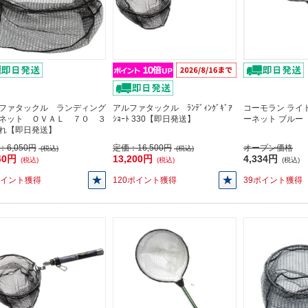
ファタックル ランディング
アルファタックル ﾗﾝﾃﾞｨﾝｸﾞｷﾞｱ
コーモラン ライ
ネット ＯＶＡＬ ７０ ３
ｼｮｰﾄ 330【即日発送】
ーネット ブルー
れ【即日発送】
：
6,050円
定価：
16,500円
オープン価格
(税込)
(税込)
40円
13,200円
4,334円
(税込)
(税込)
(税込)
ポイント獲得
120ポイント獲得
39ポイント獲得