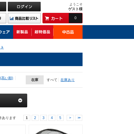
ようこそ
ゲスト様
0
ット
(高い順)
在庫
すべて
在庫あり
件あります
1
2
3
4
5
>
>>