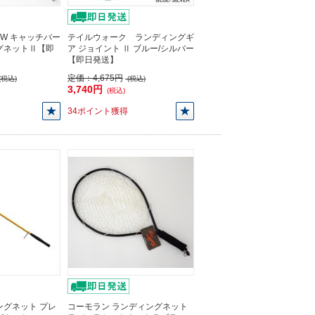
TW キャッチバー
テイルウォーク ランディングギ
グネットⅡ【即
ア ジョイント Ⅱ ブルー/シルバー
【即日発送】
定価：
4,675円
(税込)
(税込)
3,740円
(税込)
34ポイント獲得
ングネット プレ
コーモラン ランディングネット