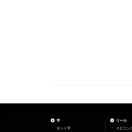
竿
リール
セット竿
スピニン