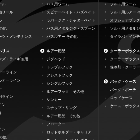
ール
バス用ワーム
ソルト用ワーム
軸リール
スピナーベイト・バズベイト
ソルト用ルアー 
ル
ラバージグ・チャターベイト
オフショアプラグ
の他
バス用メタルジグ・スプーン
ソルト用メタルジ
ーツ・メンテナンス
バスルアー その他
タイラバ・インチ
ハリス
ルアー用品
クーラーボックス
マズ・ライギョ用
ジグヘッド
クーラーボックス
トレブルフック
保冷剤・クーラー
アーライン
アシストフック
ルアーライン
バッグ・ケース
シングルフック
ン
バッグ・ポーチ
ルアーフック その他
用ライン
ロッドケース
シンカー
イン
ケース・ボックス
スナップ・リング
き
ルアー用品 その他
フローター
イン
ロッドホルダー・キャリア
の他