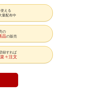
も使える
大量配布中
売の
商品
の販売
登録すれば
降楽々注文