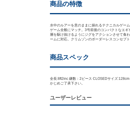
商品の特徴
水中のルアーを意のままに操れるテクニカルゲーム
ゲーム全般にマッチ。3号前後のコンパクトなエギ
層を駆け抜けるようにジグをアクションさせて食わ
ームに対応。クリムゾンのボーダーレスコンセプト
商品スペック
全長:8ft2inc 継数：2ピース CLOSEDサイズ:1
かじめご了承下さい。
ユーザーレビュー