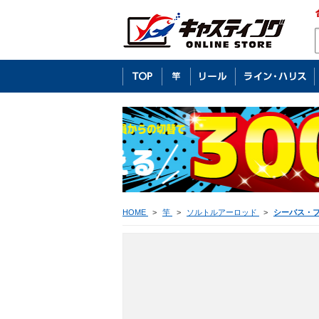
HOME
>
竿
>
ソルトルアーロッド
>
シーバス・