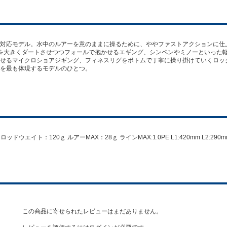
対応モデル。水中のルアーを意のままに操るために、ややファストアクションに仕
を大きくダートさせつつフォールで抱かせるエギング、シンペンやミノーといった
せるマイクロショアジギング、フィネスリグをボトムで丁寧に操り掛けていくロッ
を最も体現するモデルのひとつ。
28cm ロッドウエイト：120ｇ ルアーMAX：28ｇ ラインMAX:1.0PE L1:420mm 
この商品に寄せられたレビューはまだありません。