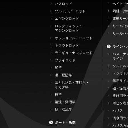
バスロッド
ベイトリ
ソルトルアーロッド
両軸・片
エギングロッド
電動リー
ロックフィッシュ・
リール そ
アジングロッド
リールパ
オフショアルアーロッド
トラウトロッド
ライン・
ライギョ・ナマズロッド
バス・ナ
ライン
フライロッド
ソルトル
船竿
トラウト
磯・堤防竿
船用ライ
落とし込み・前打ち・
イカダ竿
磯・堤防
投竿
投げ用ラ
清流・湖沼竿
ボビン巻
鮎・渓流竿
ハリス
淡水用ラ
ボート・魚探
ハリス そ