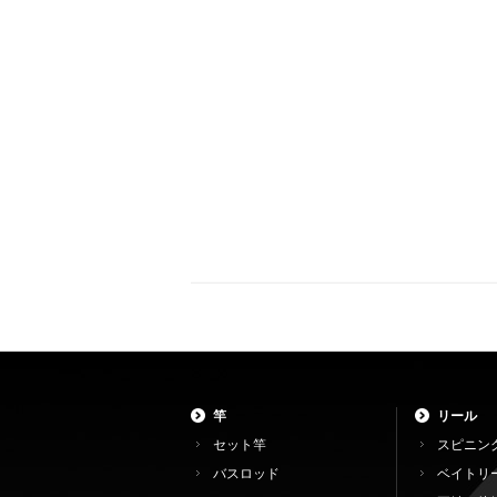
竿
リール
セット竿
スピニン
バスロッド
ベイトリ