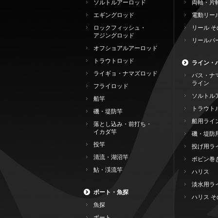
ソルトルアーロッド
両軸・片
エギングロッド
電動リー
ロックフィッシュ・
リール そ
アジングロッド
リールパ
オフショアルアーロッド
トラウトロッド
ライン・
ライギョ・ナマズロッド
バス・ナ
ライン
フライロッド
ソルトル
船竿
トラウト
磯・堤防竿
船用ライ
落とし込み・前打ち・
イカダ竿
磯・堤防
投竿
投げ用ラ
清流・湖沼竿
ボビン巻
鮎・渓流竿
ハリス
淡水用ラ
ボート・魚探
ハリス そ
魚探
ボート