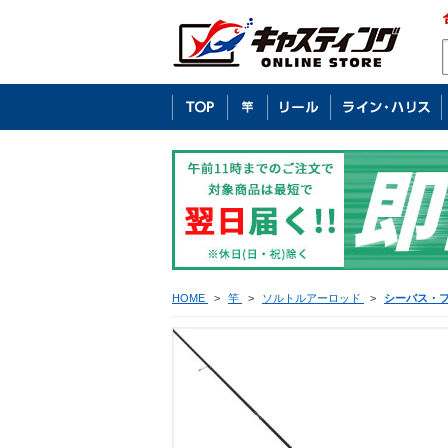
HOME
>
竿
>
ソルトルアーロッド
>
シーバス・