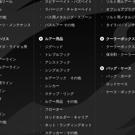
軸リール
スピナーベイト・バズベイト
ソルト用ルアー 
ル
ラバージグ・チャターベイト
オフショアプラグ
の他
バス用メタルジグ・スプーン
ソルト用メタルジ
ーツ・メンテナンス
バスルアー その他
タイラバ・インチ
ハリス
ルアー用品
クーラーボックス
マズ・ライギョ用
ジグヘッド
クーラーボックス
トレブルフック
保冷剤・クーラー
アーライン
アシストフック
ルアーライン
バッグ・ケース
シングルフック
ン
バッグ・ポーチ
ルアーフック その他
用ライン
ロッドケース
シンカー
イン
ケース・ボックス
スナップ・リング
き
ルアー用品 その他
フローター
イン
ロッドホルダー・キャリア
の他
ネット・ランディングネット
ステッカー・その他