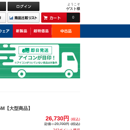
ようこそ
ゲスト様
0
06M【大型商品】
26,730円
(税込)
定価：
29,700円
(税込)