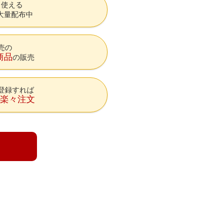
も使える
大量配布中
売の
商品
の販売
登録すれば
降楽々注文