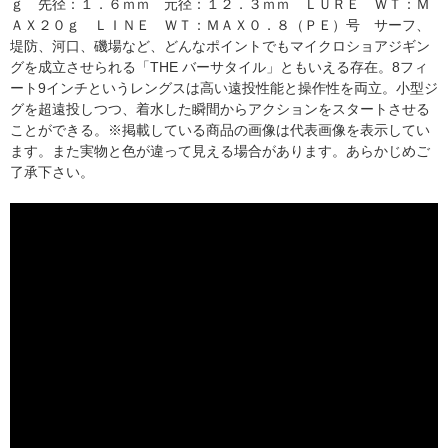
ｇ 先径：１．６ｍｍ 元径：１２．３ｍｍ ＬＵＲＥ ＷＴ：Ｍ
ＡＸ２０ｇ ＬＩＮＥ ＷＴ：ＭＡＸ０．８（ＰＥ）号 サーフ、
堤防、河口、磯場など、どんなポイントでもマイクロショアジギン
グを成立させられる「THE バーサタイル」ともいえる存在。8フィ
ート9インチというレングスは高い遠投性能と操作性を両立。小型ジ
グを超遠投しつつ、着水した瞬間からアクションをスタートさせる
ことができる。※掲載している商品の画像は代表画像を表示してい
ます。また実物と色が違って見える場合があります。あらかじめご
了承下さい。