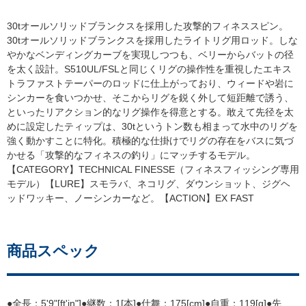
30tオールソリッドブランクスを採用した攻撃的フィネススピン。
30tオールソリッドブランクスを採用したライトリグ用ロッド。しな
かなベンディングカーブを実現しつつも、ベリーからバットの径
を太く設計。S510UL/FSLと同じくリグの操作性を重視したエキス
トラファストテーパーのロッドに仕上がっており、ウィードや岩に
シンカーを食いつかせ、そこからリグを鋭く外して短距離で誘う、
といったリアクション的なリグ操作を得意とする。敢えて先径を太
めに設定したティップは、30tというトン数も相まって水中のリグを
強く動かすことに特化。積極的な仕掛けでリグの存在をバスに気づ
かせる「攻撃的なフィネスの釣り」にマッチするモデル。
【CATEGORY】TECHNICAL FINESSE（フィネスフィッシング専用
モデル）【LURE】スモラバ、ネコリグ、ダウンショット、ジグヘ
ッドワッキー、ノーシンカーなど。【ACTION】EX FAST
商品スペック
●全長：5'9"[ft'in"]●継数：1[本]●仕舞：175[cm]●自重：119[g]●先